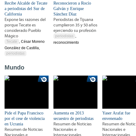
Recibe Alcalde de Tecate
Reconocieron a Rocío
a periodistas del Sur de
Galván y Enrique
California
Sánchez Díaz
Expone las razones del
Periodistas de Tijuana
porque Tecate es
cumplieron 35 y 50 años
considerado Pueblo
ejerciendo su profesión
Mágico
periodistas
,
Tecate
, César Moreno
reconocimiento
González de Castilla,
periodistas
Mundo
Pide el Papa Francisco
Aumenta en 2013
Yaser Arafat fue
por el cese de violencia
secuestro de periodistas
envenenado
en Ucrania
Resumen de Noticias
Resumen de Notic
Resumen de Noticias
Nacionales e
Nacionales e
Nacionales e
Internacionales
Internacionales