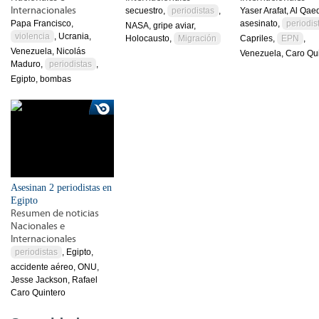
Internacionales
secuestro,
periodistas
,
Yaser Arafat, Al Qae
Papa Francisco,
asesinato,
periodis
NASA, gripe aviar,
violencia
, Ucrania,
Holocausto,
Migración
Capriles,
EPN
,
Venezuela, Nicolás
Venezuela, Caro Qu
Maduro,
periodistas
,
Egipto, bombas
Asesinan 2 periodistas en
Egipto
Resumen de noticias
Nacionales e
Internacionales
periodistas
, Egipto,
accidente aéreo, ONU,
Jesse Jackson, Rafael
Caro Quintero