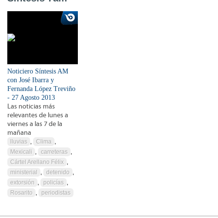
Noticiero Síntesis AM
con José Ibarra y
Fernanda López Treviño
- 27 Agosto 2013
Las noticias más
relevantes de lunes a
viernes a las 7 de la
mañana
lluvias
,
Clima
,
Mexicali
,
carreteras
,
Cártel Arellano Félix
,
ministerial
,
detenido
,
extorsión
,
policías
,
Rosarito
,
periodistas