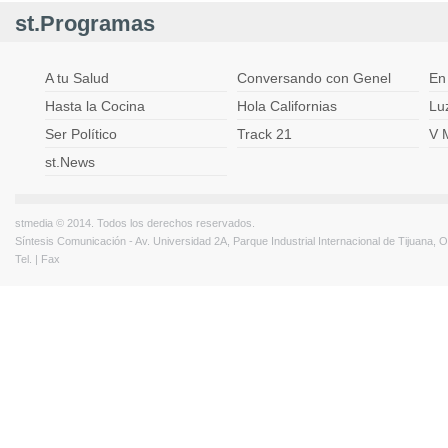
st.Programas
A tu Salud
Conversando con Genel
En
Hasta la Cocina
Hola Californias
Lu
Ser Político
Track 21
V 
st.News
stmedia © 2014. Todos los derechos reservados.
Síntesis Comunicación - Av. Universidad 2A, Parque Industrial Internacional de Tijuana,
Tel. | Fax