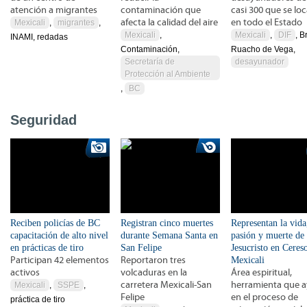
atención a migrantes
contaminación que
casi 300 que se loc
afecta la calidad del aire
en todo el Estado
Mexicali
,
migrantes
,
Mexicali
,
Mexicali
,
DIF
, 
INAMI, redadas
Contaminación,
Ruacho de Vega,
Secretaría de
desayunador
Protección al Ambiente
,
BC
Seguridad
Reciben policías de BC
Registran cinco muertes
Representan la vida
capacitación de alto nivel
durante Semana Santa en
pasión y muerte de
en prácticas de tiro
San Felipe
Jesucristo en Ceres
Participan 42 elementos
Reportaron tres
Mexicali
activos
volcaduras en la
Área espiritual,
carretera Mexicali-San
herramienta que 
Mexicali
,
SSPE
,
Felipe
en el proceso de
práctica de tiro