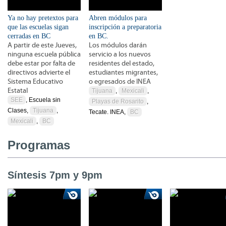
Ya no hay pretextos para
Abren módulos para
que las escuelas sigan
inscripción a preparatoria
cerradas en BC
en BC.
A partir de este Jueves,
Los módulos darán
ninguna escuela pública
servicio a los nuevos
debe estar por falta de
residentes del estado,
directivos advierte el
estudiantes migrantes,
Sistema Educativo
o egresados de INEA
Estatal
Tijuana
,
Mexicali
,
SEE
, Escuela sin
Playas de Rosarito
,
Clases,
Tijuana
,
Tecate. INEA,
BC
Mexicali
,
BC
Programas
Síntesis 7pm y 9pm