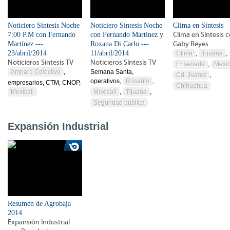
Noticiero Síntesis Noche
Noticiero Síntesis Noche
Clima en Síntesis
7:00 P.M con Fernando
con Fernando Martínez y
Clima en Síntesis 
Martínez ---
Roxana Di Carlo ---
Gaby Reyes
23/abril/2014
11/abril/2014
Clima
,
Tijuana
,
Noticieros Síntesis TV
Noticieros Síntesis TV
Ensenada
,
Mexic
Amparo Colectivo
,
Semana Santa,
Cd. Juárez
,
operativos,
Rosarito
,
empresarios, CTM, CNOP,
Chihuahua
Mexicali
Mexicali
,
Tijuana
,
Seguridad pública
Expansión Industrial
Resumen de Agrobaja
2014
Expansión Industrial