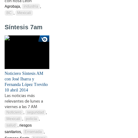
con Rosa León
Agrobaja,
industria
,
BC
,
Mexicali
Síntesis 7am
Noticiero Síntesis AM
con José Ibarra y
Fernanda López Treviño
10 abril 2014
Las noticias más
relevantes de lunes a
viernes a las 7 AM
Noticiero
,
seguridad
,
Mexicali
,
policía
,
salud
, riesgos
sanitarios,
Ensenada
,