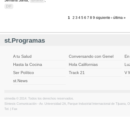
Semana Santa,
turismo
,
DIF
1
2
3
4
5
6
7
8
9
siguiente ›
última »
Páginas
st.Programas
A tu Salud
Conversando con Genel
En
Hasta la Cocina
Hola Californias
Lu
Ser Político
Track 21
V 
st.News
stmedia © 2014. Todos los derechos reservados.
Síntesis Comunicación - Av. Universidad 2A, Parque Industrial Internacional de Tijuana,
Tel. | Fax