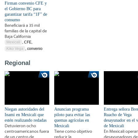
Firman convenio CFE y
el Gobierno BC para
garantizar tarifa “1F” de
consumo
Beneficiará a 35 mil
familias de la capital de
Baja California
Mexicali
, CFE,
Kiko Vega
, convenio
Regional
Niegan autoridades del
Anuncian programa
Entrega señora Bre
Inami en Mexicali que
piloto para evitar las
Ruacho de Vega
estén realizando redadas
quemas agrícolas en
desayunador en el v
Detuvieron ocho
Mexicali
de Mexicali
centroamericanos fuera
Tiene como objetivo
En Mexicali opera
de un centro de
reducir la
desayunadores de 