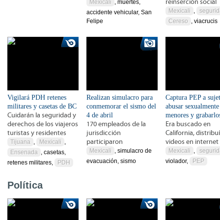
reinserción social
Mexicali
, muertes,
Mexicali
,
seguri
accidente vehicular, San
Felipe
Cereso
, viacrucis
Vigilará PDH retenes
Realizan simulacro para
Captura PEP a suje
militares y casetas de BC
conmemorar el sismo del
abusar sexualmente
Cuidarán la seguridad y
4 de abril
menores y grabarlo
derechos de los viajeros
170 empleados de la
Era buscado en
turistas y residentes
jurisdicción
California, distribu
participaron
videos en internet
Tijuana
,
Mexicali
,
Mexicali
, simulacro de
Mexicali
,
seguri
Ensenada
, casetas,
evacuación, sismo
violador,
PEP
retenes militares,
PDH
Política