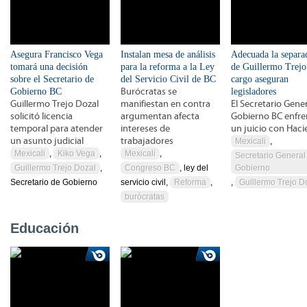
Asegura Francisco Vega
Instalan mesa de análisis
Adecuada la separa
tomará una decisión
para la reforma a la Ley
de Guillermo Trejo
sobre el Secretario de
del Servicio Civil de BC
cargo aseguran
Gobierno BC
Burócratas se
legisladores
Guillermo Trejo Dozal
manifiestan en contra
El Secretario Gene
solicitó licencia
argumentan afecta
Gobierno BC enfre
temporal para atender
intereses de
un juicio con Hac
un asunto judicial
trabajadores
Mexicali
,
Mexicali
,
Kiko Vega
,
Mexicali
,
Secretario General
Guillermo Trejo Dozal
,
Congreso BC
, ley del
Gobierno
Secretario de Gobierno
servicio civil,
Reforma
,
,
Guillermo Trejo D
burócratas
Educación