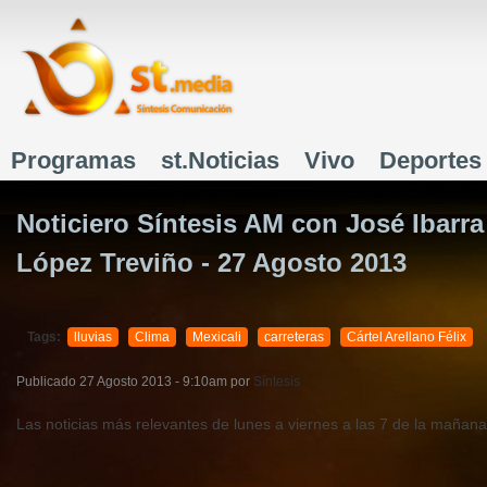
J
Programas
st.Noticias
Vivo
Deportes
Menú principal
Noticiero Síntesis AM con José Ibarr
López Treviño - 27 Agosto 2013
Tags:
lluvias
Clima
Mexicali
carreteras
Cártel Arellano Félix
ministerial
detenido
extorsión
policías
Rosarito
period
Publicado
27 Agosto 2013 - 9:10am
por
Síntesis
Las noticias más relevantes de lunes a viernes a las 7 de la mañana