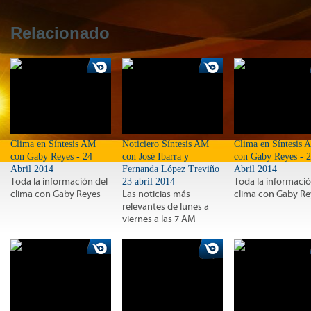
Relacionado
Clima en Síntesis AM
Noticiero Síntesis AM
Clima en Síntesis 
con Gaby Reyes - 24
con José Ibarra y
con Gaby Reyes - 
Abril 2014
Fernanda López Treviño
Abril 2014
Toda la información del
23 abril 2014
Toda la informació
clima con Gaby Reyes
Las noticias más
clima con Gaby Re
relevantes de lunes a
viernes a las 7 AM