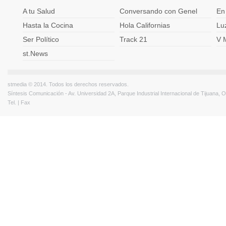
A tu Salud
Conversando con Genel
En
Hasta la Cocina
Hola Californias
Lu
Ser Político
Track 21
V 
st.News
stmedia © 2014. Todos los derechos reservados.
Síntesis Comunicación - Av. Universidad 2A, Parque Industrial Internacional de Tijuana,
Tel. | Fax