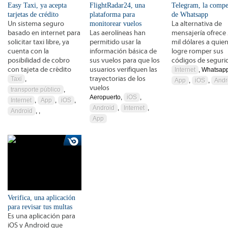
Easy Taxi, ya acepta
FlightRadar24, una
Telegram, la compe
tarjetas de crédito
plataforma para
de Whatsapp
Un sistema seguro
monitorear vuelos
La alternativa de
basado en internet para
Las aerolíneas han
mensajería ofrece
solicitar taxi libre, ya
permitido usar la
mil dólares a quie
cuenta con la
información básica de
logre romper sus
posibilidad de cobro
sus vuelos para que los
códigos de seguri
con tajeta de crédito
usuarios verifiquen las
Internet
, Whatsap
trayectorias de los
Taxi
,
App
,
iOS
,
Andr
vuelos
transporte público
,
Aeropuerto,
iOS
,
Internet
,
App
,
iOS
,
Android
,
Internet
,
Android
, ,
App
Verifica, una aplicación
para revisar tus multas
Es una aplicación para
iOS y Android que