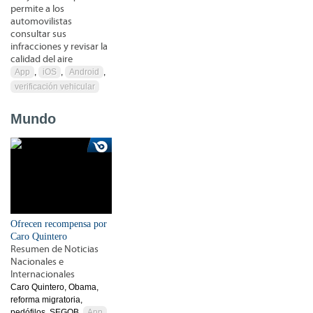
permite a los
automovilistas
consultar sus
infracciones y revisar la
calidad del aire
App
,
iOS
,
Android
,
verificación vehicular
Mundo
Ofrecen recompensa por
Caro Quintero
Resumen de Noticias
Nacionales e
Internacionales
Caro Quintero, Obama,
reforma migratoria,
pedófilos, SEGOB,
App
,