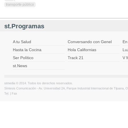
transporte público
st.Programas
A tu Salud
Conversando con Genel
En
Hasta la Cocina
Hola Californias
Lu
Ser Político
Track 21
V 
st.News
stmedia © 2014. Todos los derechos reservados.
Síntesis Comunicación - Av. Universidad 2A, Parque Industrial Internacional de Tijuana,
Tel. | Fax