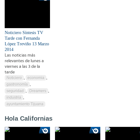
Noticiero Síntesis TV
Tarde con Fernanda
López Treviño 13 Marzo
2014
Las noticias más
relevantes de lunes a
viernes a las 3 de la
tarde
Noticiero
,
economia
,
gastronomía
,
seguridad
,
Dreamers
,
industria
,
ayuntamiento Tijuana
Hola Californias