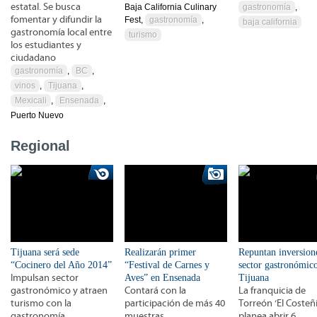
estatal. Se busca
Baja California Culinary
gastronomía
,
fomentar y difundir la
Fest,
gastronomía
,
baja california
gastronomía local entre
turismo
los estudiantes y
ciudadano
gastronomía
,
BC
,
vinos
,
Tijuana
,
Mexicali
,
Ensenada
,
Puerto Nuevo
Regional
Tijuana será sede
Realizarán primer
Repuntan inversion
“Cocinero del Año 2014”
“Festival de Carnes y
sector gastronómic
Impulsan sector
Aves” en Ensenada
Tijuana
gastronómico y atraen
Contará con la
La franquicia de
turismo con la
participación de más 40
Torreón ‘El Costeñi
gastronomía
muestras
planea abrir 6