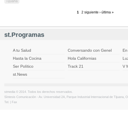
Tijuana
1
2
siguiente ›
última »
Páginas
st.Programas
A tu Salud
Conversando con Genel
En
Hasta la Cocina
Hola Californias
Lu
Ser Político
Track 21
V 
st.News
stmedia © 2014. Todos los derechos reservados.
Síntesis Comunicación - Av. Universidad 2A, Parque Industrial Internacional de Tijuana,
Tel. | Fax