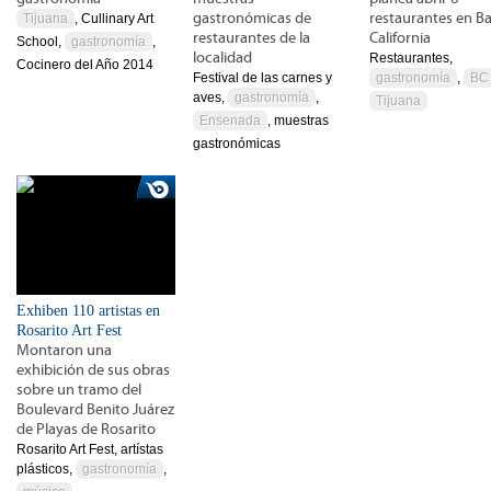
gastronómicas de
restaurantes en Ba
Tijuana
, Cullinary Art
restaurantes de la
California
School,
gastronomía
,
localidad
Restaurantes,
Cocinero del Año 2014
Festival de las carnes y
gastronomía
,
BC
aves,
gastronomía
,
Tijuana
Ensenada
, muestras
gastronómicas
Exhiben 110 artistas en
Rosarito Art Fest
Montaron una
exhibición de sus obras
sobre un tramo del
Boulevard Benito Juárez
de Playas de Rosarito
Rosarito Art Fest, artístas
plásticos,
gastronomía
,