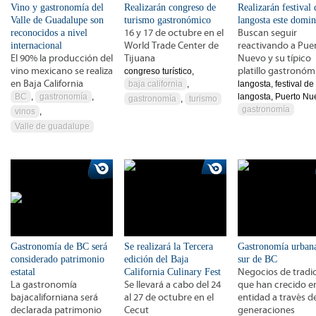
Vino y gastronomía del
Realizarán congreso de
Realizarán festival 
Valle de Guadalupe son
turismo gastronómico
langosta este domi
reconocidos a nivel
16 y 17 de octubre en el
Buscan seguir
internacional
World Trade Center de
reactivando a Pue
El 90% la producción del
Tijuana
Nuevo y su típico
vino mexicano se realiza
platillo gastronóm
congreso turístico,
en Baja California
baja california
,
langosta, festival de 
BC
,
gastronomía
,
langosta, Puerto Nu
gastronomía
,
turismo
gastronomía
vinos
,
Valle de guadalupe
Gastronomía de BC será
Se realizará la Tercera
Gastronomía urbana
considerado patrimonio
edición del Baja
sur de BC
estatal
California Culinary Fest
Negocios de tradic
La gastronomía
Se llevará a cabo del 24
que han crecido en
bajacaliforniana será
al 27 de octubre en el
entidad a través de
declarada patrimonio
Cecut
generaciones