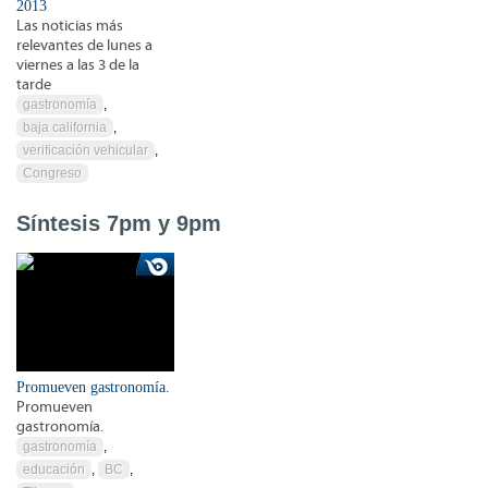
2013
Las noticias más
relevantes de lunes a
viernes a las 3 de la
tarde
gastronomía
,
baja california
,
verificación vehicular
,
Congreso
Síntesis 7pm y 9pm
Promueven gastronomía.
Promueven
gastronomía.
gastronomía
,
educación
,
BC
,