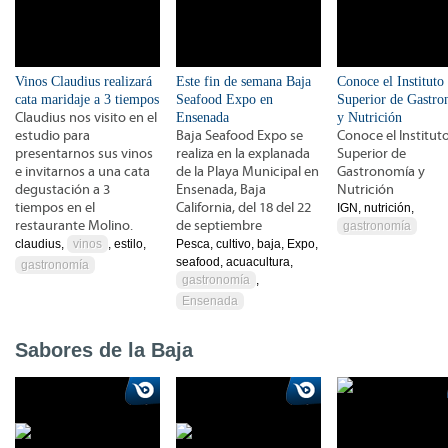
Vinos Claudius realizará
Este fin de semana Baja
Conoce el Instituto
cata maridaje a 3 tiempos
Seafood Expo en
Superior de Gastr
Claudius nos visito en el
Ensenada
y Nutrición
estudio para
Baja Seafood Expo se
Conoce el Institut
presentarnos sus vinos
realiza en la explanada
Superior de
e invitarnos a una cata
de la Playa Municipal en
Gastronomía y
degustación a 3
Ensenada, Baja
Nutrición
tiempos en el
California, del 18 del 22
IGN, nutrición,
restaurante Molino.
de septiembre
gastronomía
claudius,
vinos
, estilo,
Pesca, cultivo, baja, Expo,
seafood, acuacultura,
gastronomía
gastronomía
,
Ensenada
Sabores de la Baja