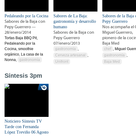
Pedaleando por la Cocina
Sabores de La Baja:
Sabores de la Baja 
Sabores de la Baja con
gastronomía y desarrollo
Pepy Guerrero
Pepy Guerrero ---
humano
Nos acompaña el 
28/enero/2014
Sabores de la Baja con
Miguel Guerrero,
Pepy Guerrero
pionero de la coci
Tortas Baja BBQ Pit,
07/enero/2013
Baja Med
Pedaleando por la
Cocina, smoothie
gastronomía
,
chef
, Miguel Guer
orgánico, La casa de la
Cerveza artesanal
,
gastronomía
,
Nonna,
gastronomía
Unifront
Baja Med
Síntesis 3pm
Noticiero Síntesis TV
Tarde con Fernanda
López Treviño 06 Agosto