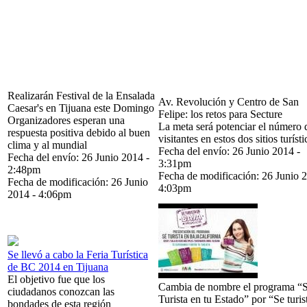
Realizarán Festival de la Ensalada
Av. Revolución y Centro de San
Caesar's en Tijuana este Domingo
Felipe: los retos para Secture
Organizadores esperan una
La meta será potenciar el número 
respuesta positiva debido al buen
visitantes en estos dos sitios turísti
clima y al mundial
Fecha del envío:
26 Junio 2014 -
Fecha del envío:
26 Junio 2014 -
3:31pm
2:48pm
Fecha de modificación:
26 Junio 2
Fecha de modificación:
26 Junio
4:03pm
2014 - 4:06pm
Se llevó a cabo la Feria Turística
de BC 2014 en Tijuana
El objetivo fue que los
Cambia de nombre el programa “
ciudadanos conozcan las
Turista en tu Estado” por “Se turis
bondades de esta región