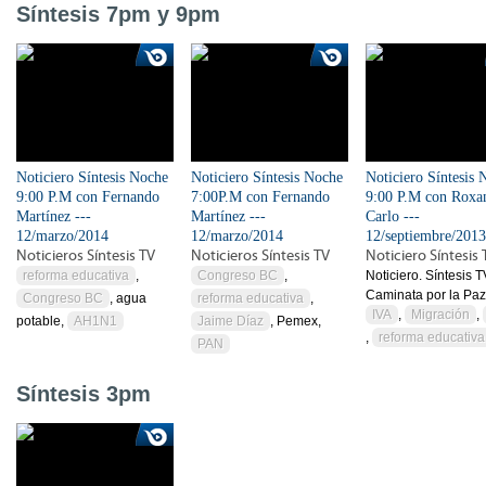
Síntesis 7pm y 9pm
Noticiero Síntesis Noche
Noticiero Síntesis Noche
Noticiero Síntesis 
9:00 P.M con Fernando
7:00P.M con Fernando
9:00 P.M con Roxa
Martínez ---
Martínez ---
Carlo ---
12/marzo/2014
12/marzo/2014
12/septiembre/2013
Noticieros Síntesis TV
Noticieros Síntesis TV
Noticiero Síntesis 
reforma educativa
,
Congreso BC
,
Noticiero. Síntesis T
Caminata por la Paz
Congreso BC
, agua
reforma educativa
,
IVA
,
Migración
,
potable,
AH1N1
Jaime Díaz
, Pemex,
,
reforma educativa
PAN
Síntesis 3pm