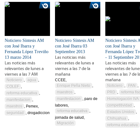
Noticiero Síntesis AM
Noticiero Síntesis AM
Noticiero Síntesis
con José Ibarra y
con José Ibarra 03
con José Ibarra y
Fernanda López Treviño
Septiembre 2013
Fernanda López Tr
13 marzo 2014
Las noticias más
- 11 Septiembre 20
Las noticias más
relevantes de lunes a
Las noticias más
relevantes de lunes a
viernes a las 7 de la
relevantes de lune
viernes a las 7 AM
mañana
viernes a las 7 de l
mañana
Noticiero
,
agua
,
CCEE,
Enrique Peña Nieto
,
Noticiero
,
PAN
,
COLEF
,
maestros
,
PRD
,
reforma fis
reforma educativa
,
manifestacion
, paro de
Homologación IVA
manifestacion
,
labores,
competitividad
,
maestros
, Pemex,
reforma educativa
,
Estados Unidos
,
seguridad
, drogadiccion
jornada de salud,
Chihuahua
,
Migración
reforma educativa