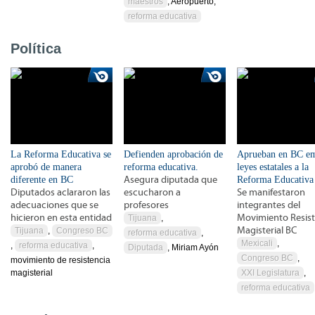
maestros
, Aeropuerto,
reforma educativa
Política
La Reforma Educativa se
Defienden aprobación de
Aprueban en BC em
aprobó de manera
reforma educativa.
leyes estatales a la
diferente en BC
Asegura diputada que
Reforma Educativa
Diputados aclararon las
escucharon a
Se manifestaron
adecuaciones que se
profesores
integrantes del
hicieron en esta entidad
Movimiento Resist
Tijuana
,
Magisterial BC
Tijuana
,
Congreso BC
reforma educativa
,
Mexicali
,
,
reforma educativa
,
Diputada
, Miriam Ayón
Congreso BC
,
movimiento de resistencia
magisterial
XXI Legislatura
,
reforma educativa