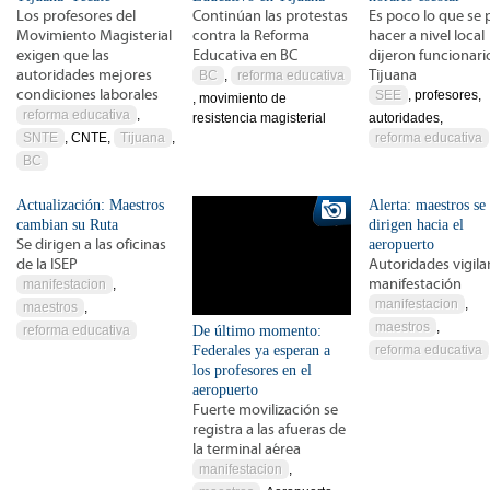
Los profesores del
Continúan las protestas
Es poco lo que se
Movimiento Magisterial
contra la Reforma
hacer a nivel local
exigen que las
Educativa en BC
dijeron funcionari
autoridades mejores
Tijuana
BC
,
reforma educativa
condiciones laborales
SEE
, profesores,
, movimiento de
reforma educativa
,
resistencia magisterial
autoridades,
SNTE
, CNTE,
Tijuana
,
reforma educativa
BC
Actualización: Maestros
Alerta: maestros se
cambian su Ruta
dirigen hacia el
Se dirigen a las oficinas
aeropuerto
de la ISEP
Autoridades vigila
manifestación
manifestacion
,
manifestacion
,
maestros
,
maestros
,
reforma educativa
De último momento:
Federales ya esperan a
reforma educativa
los profesores en el
aeropuerto
Fuerte movilización se
registra a las afueras de
la terminal aérea
manifestacion
,