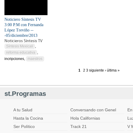
Noticiero Síntesis TV
3:00 P.M con Fernanda
López Treviño --
-05/diciembre/2013
Noticieros Síntesis TV
Síntesis Mexicali
,
reforma educativa
,
incripciones,
maestros
1
2
3
siguiente ›
última »
Páginas
st.Programas
A tu Salud
Conversando con Genel
En
Hasta la Cocina
Hola Californias
Lu
Ser Político
Track 21
V 