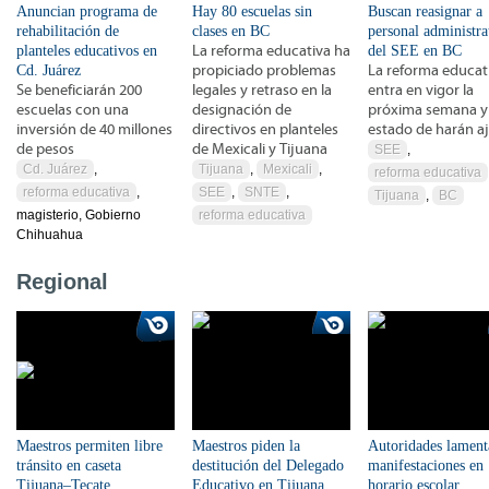
Anuncian programa de
Hay 80 escuelas sin
Buscan reasignar a
rehabilitación de
clases en BC
personal administra
planteles educativos en
La reforma educativa ha
del SEE en BC
Cd. Juárez
propiciado problemas
La reforma educat
Se beneficiarán 200
legales y retraso en la
entra en vigor la
escuelas con una
designación de
próxima semana y 
inversión de 40 millones
directivos en planteles
estado de harán a
de pesos
de Mexicali y Tijuana
SEE
,
Cd. Juárez
,
Tijuana
,
Mexicali
,
reforma educativa
reforma educativa
,
SEE
,
SNTE
,
Tijuana
,
BC
magisterio, Gobierno
reforma educativa
Chihuahua
Regional
Maestros permiten libre
Maestros piden la
Autoridades lament
tránsito en caseta
destitución del Delegado
manifestaciones en
Tijuana–Tecate
Educativo en Tijuana
horario escolar