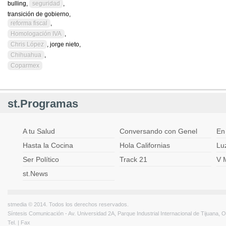
bulling,
seguridad
,
transición de gobierno,
reforma fiscal
,
Homologación IVA
,
Chris López
, jorge nieto,
Chihuahua
,
Coparmex
st.Programas
A tu Salud
Conversando con Genel
En
Hasta la Cocina
Hola Californias
Lu
Ser Político
Track 21
V 
st.News
stmedia © 2014. Todos los derechos reservados.
Síntesis Comunicación - Av. Universidad 2A, Parque Industrial Internacional de Tijuana,
Tel. | Fax