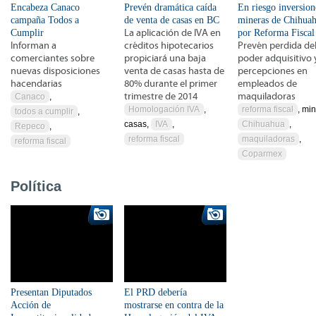
Encabeza Canaco
Prevén dramática caída
En riesgo inversion
campaña Todos a
de venta de casas en BC
mineras de Chihua
Cumplir
La aplicación de IVA en
por Reforma Fiscal
Informan a
créditos hipotecarios
Prevén perdida de
comerciantes sobre
propiciará una baja
poder adquisitivo y
nuevas disposiciones
venta de casas hasta de
percepciones en
hacendarias
80% durante el primer
empleados de
trimestre de 2014
maquiladoras
Canaco
,
Homologación IVA
,
reforma fiscal
, min
todos a cumplir
,
casas,
IVA
,
Chihuahua
,
Repeco
,
reforma fiscal
maquiladoras
,
reforma fiscal
Coparmex
Política
Presentan Diputados
El PRD debería
Acción de
mostrarse en contra de la