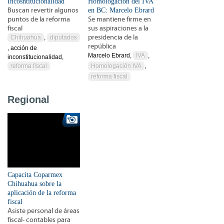
Incosntitucionalidad
Homologación del IVA
Buscan revertir algunos
en BC: Marcelo Ebrard
puntos de la reforma
Se mantiene firme en
fiscal
sus aspiraciones a la
presidencia de la
Chihuahua
,
diputados
república
, acción de
Marcelo Ebrard,
IVA
,
inconstitucionalidad,
reforma fiscal
Homologación IVA
,
reforma fiscal
Regional
Capacita Coparmex
Chihuahua sobre la
aplicación de la reforma
fiscal
Asiste personal de áreas
fiscal- contables para