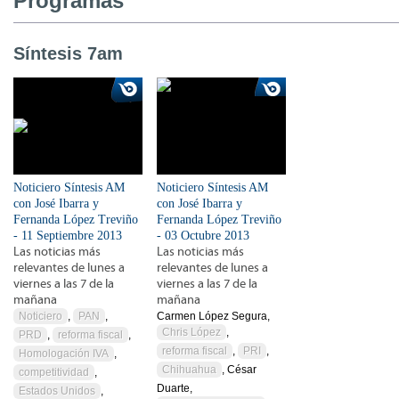
Programas
Síntesis 7am
Noticiero Síntesis AM
Noticiero Síntesis AM
con José Ibarra y
con José Ibarra y
Fernanda López Treviño
Fernanda López Treviño
- 11 Septiembre 2013
- 03 Octubre 2013
Las noticias más
Las noticias más
relevantes de lunes a
relevantes de lunes a
viernes a las 7 de la
viernes a las 7 de la
mañana
mañana
Noticiero
,
PAN
,
Carmen López Segura,
Chris López
,
PRD
,
reforma fiscal
,
reforma fiscal
,
PRI
,
Homologación IVA
,
Chihuahua
, César
competitividad
,
Duarte,
Estados Unidos
,