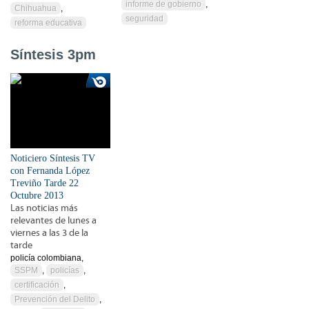
informe de gobierno
,
Chihuahua
,
seguridad
reforma educativa
Síntesis 3pm
Noticiero Síntesis TV
con Fernanda López
Treviño Tarde 22
Octubre 2013
Las noticias más
relevantes de lunes a
viernes a las 3 de la
tarde
policía colombiana,
SSPM
,
policías
,
certificación
,
Prevención del Delito
,