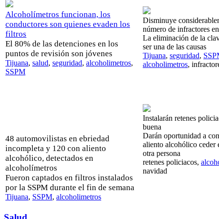
Alcoholímetros funcionan, los
Disminuye considerable
conductores son quienes evaden los
número de infractores en
filtros
La eliminación de la cla
El 80% de las detenciones en los
ser una de las causas
puntos de revisión son jóvenes
Tijuana
,
seguridad
,
SSP
Tijuana
,
salud
,
seguridad
,
alcoholimetros
,
alcoholimetros
, infractor
SSPM
Instalarán retenes polici
buena
Darán oportunidad a con
48 automovilistas en ebriedad
aliento alcohólico ceder 
incompleta y 120 con aliento
otra persona
alcohólico, detectados en
retenes policiacos,
alcoh
alcoholímetros
navidad
Fueron captados en filtros instalados
por la SSPM durante el fin de semana
Tijuana
,
SSPM
,
alcoholimetros
Salud