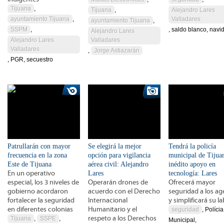
Tijuana
,
Tijuana
,
Alejandro Lares
ayuntamiento Tijuana
,
Valladares
ayuntamiento Tijuana
,
SSPM
,
, saldo blanco, navi
Alejandro Lares
Alejandro Lares
Valladares
Valladares
,
Jorge Astiazarán
, PGR, secuestro
Patrullarán con mayor
Se elegirá la mejor
Tendrá la policía
frecuencia en la zona
opción para vigilancia
municipal de Tijua
Este de Tijuana
aérea civil: Alejandro
inédito apoyo en
En un operativo
Lares
tecnología: Lares
especial, los 3 niveles de
Operarán drones de
Ofrecerá mayor
gobierno acordaron
acuerdo con el Derecho
seguridad a los ag
fortalecer la seguridad
Internacional
y simplificará su l
en diferentes colonias
Humanitario y el
seguridad
, Polícia
respeto a los Derechos
Tijuana
,
SSPE
,
Municipal,