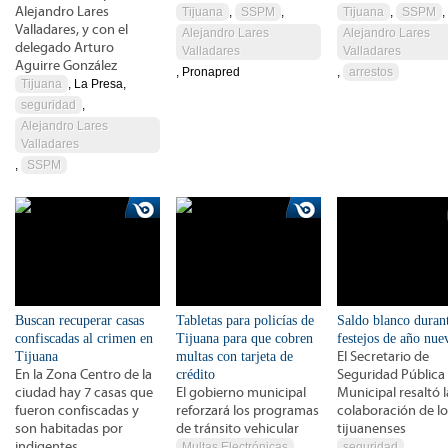
Alejandro Lares
Tijuana
,
SSPM
,
Tijuana
,
SSPM
,
Valladares, y con el
Alejandro Lares
Alejandro Lares
delegado Arturo
Valladares
Valladares
Aguirre González
, Pronapred
,
arrestos
Tijuana
, La Presa,
seguridad
,
Alejandro Lares
Valladares
,
SSPM
Buscan recuperar casas
Tabletas para policías de
Saldo blanco durant
confiscadas al crimen en
Tijuana para que cobren
festejos de año nue
Tijuana
multas con tarjeta de
El Secretario de
En la Zona Centro de la
crédito
Seguridad Pública
ciudad hay 7 casas que
El gobierno municipal
Municipal resaltó l
fueron confiscadas y
reforzará los programas
colaboración de lo
son habitadas por
de tránsito vehicular
tijuanenses
indigentes
Multas Electrónicas
,
seguridad
,