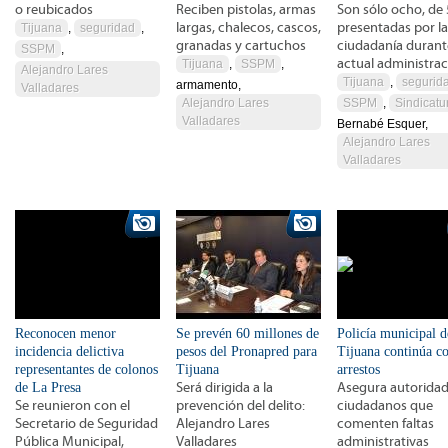
o reubicados
Reciben pistolas, armas
Son sólo ocho, de
largas, chalecos, cascos,
presentadas por la
Tijuana
,
seguridad
,
granadas y cartuchos
ciudadanía durant
SSPM
,
actual administra
Tijuana
,
SSPM
,
Alejandro Lares
Tijuana
,
segurid
armamento,
Valladares
Alejandro Lares
SSPM
,
Sindicatu
Valladares
Bernabé Esquer,
Alejandro Lares
Valladares
Reconocen menor
Se prevén 60 millones de
Policía municipal d
incidencia delictiva
pesos del Pronapred para
Tijuana continúa c
representantes de colonos
Tijuana
arrestos
de La Presa
Será dirigida a la
Asegura autoridad
Se reunieron con el
prevención del delito:
ciudadanos que
Secretario de Seguridad
Alejandro Lares
comenten faltas
Pública Municipal,
Valladares
administrativas