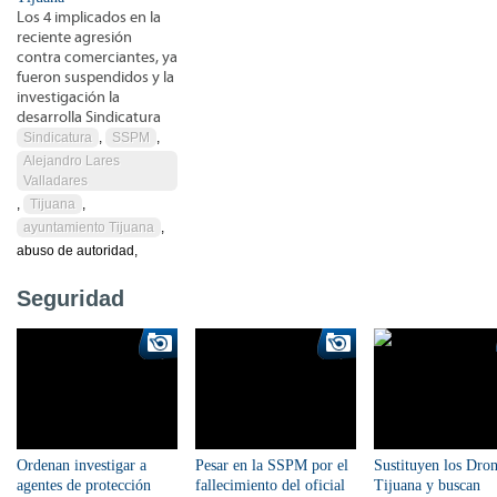
Los 4 implicados en la
reciente agresión
contra comerciantes, ya
fueron suspendidos y la
investigación la
desarrolla Sindicatura
Sindicatura
,
SSPM
,
Alejandro Lares
Valladares
,
Tijuana
,
ayuntamiento Tijuana
,
abuso de autoridad,
Seguridad
Ordenan investigar a
Pesar en la SSPM por el
Sustituyen los Dron
agentes de protección
fallecimiento del oficial
Tijuana y buscan