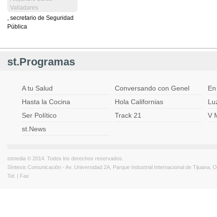
Valladares
, secretario de Seguridad
Pública
st.Programas
A tu Salud
Conversando con Genel
En
Hasta la Cocina
Hola Californias
Lu
Ser Político
Track 21
V 
st.News
stmedia © 2014. Todos los derechos reservados.
Síntesis Comunicación - Av. Universidad 2A, Parque Industrial Internacional de Tijuana,
Tel. | Fax