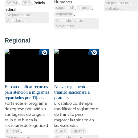
Humanos
SSPM
,
PEP
, Policía
Alejandro Lares
seguridad
,
drones
,
Valladares
federal,
vigilancia
,
Alejandro Lares
Valladares
Alejandro Lares
Valladares
Regional
Buscan duplicar recursos
Nuevo reglamento de
para atención a migrantes
tránsito sancionará a
repatriados por Tijuana
peatones
Fortalecer el programa
El cabildo contempla
de regreso por avión a
modificar el reglamento
sus lugares de origen,
de tránsito para
es lo que busca la
mejorar la tránsito en
secretaría de Seguridad
las vialidades
Tijuana
,
SSPM
,
Tijuana
,
Alejandro Lares
Alejandro Lares