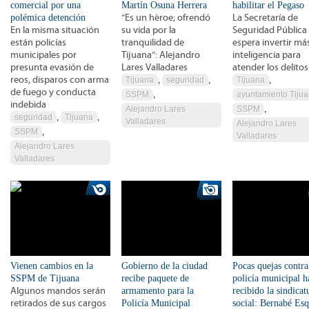
comercial por una
Martín Osuna Herrera
habilitar el Pegaso
polémica detención
”Es un héroe; ofrendó
La Secretaría de
En la misma situación
su vida por la
Seguridad Pública
están policías
tranquilidad de
espera invertir má
municipales por
Tijuana”: Alejandro
inteligencia para
presunta evasión de
Lares Valladares
atender los delitos
reos, disparos con arma
Tijuana
,
seguridad
,
Tijuana
,
de fuego y conducta
SSPM
,
ayuntamiento Tiju
indebida
Alejandro Lares
SSPM
,
seguridad
,
Tijuana
,
Valladares
Alejandro Lares
SSPM
,
Valladares
Alejandro Lares
Valladares
Vienen cambios en la
Gobierno de la ciudad
Pocas quejas contra
SSPM de Tijuana
recibe paquete de
policía municipal h
Algunos mandos serán
armamento para la
recibido la sindicat
retirados de sus cargos
Policía Municipal
social: Bernabé Es