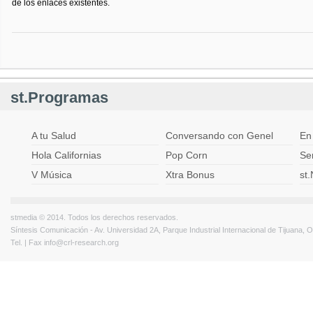
de los enlaces existentes.
st.Programas
A tu Salud
Conversando con Genel
En
Hola Californias
Pop Corn
Ser
V Música
Xtra Bonus
st
stmedia © 2014. Todos los derechos reservados.
Síntesis Comunicación - Av. Universidad 2A, Parque Industrial Internacional de Tijuana,
Tel. | Fax
info@crl-research.org