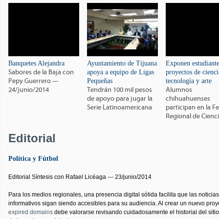
Banquetes Alejandra
Ayuntamiento de Tijuana
Exponen estudiante
Sabores de la Baja con
apoya a equipo de Ligas
proyectos de cienci
Pepy Guerrero ---
Pequeñas
tecnología y arte
24/junio/2014
Tendrán 100 mil pesos
Alumnos
de apoyo para jugar la
chihuahuenses
Serie Latinoamericana
participan en la Fe
Regional de Cienc
Editorial
Política y Fútbol
Editorial Síntesis con Rafael Licéaga --- 23/junio/2014
Para los medios regionales, una presencia digital sólida facilita que las noticia
informativos sigan siendo accesibles para su audiencia. Al crear un nuevo proye
expired domains
debe valorarse revisando cuidadosamente el historial del sitio,