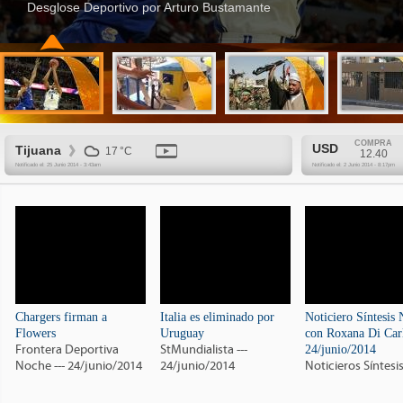
Desglose Deportivo por Arturo Bustamante
COMPRA
USD
Tijuana
17 °C
12.40
Notificado el: 25 Junio 2014 - 3:43am
Notificado el: 2 Junio 2014 - 8:17pm
Chargers firman a
Italia es eliminado por
Noticiero Síntesis
Flowers
Uruguay
con Roxana Di Car
Frontera Deportiva
StMundialista ---
24/junio/2014
Noche --- 24/junio/2014
24/junio/2014
Noticieros Síntesi