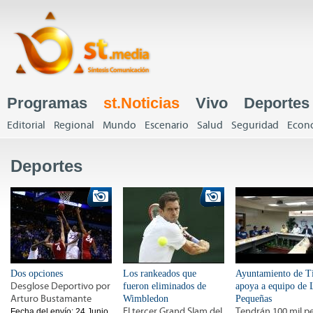
J
Programas
st.Noticias
Vivo
Deportes
Menú principal
Editorial
Regional
Mundo
Escenario
Salud
Seguridad
Econ
Menú principal
Deportes
Dos opciones
Los rankeados que
Ayuntamiento de T
Desglose Deportivo por
fueron eliminados de
apoya a equipo de 
Arturo Bustamante
Wimbledon
Pequeñas
El tercer Grand Slam del
Tendrán 100 mil p
Fecha del envío:
24 Junio