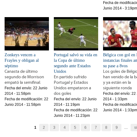
Fecha de modificaci
Junio 2014 - 3:19p
Zonkeys vencen a
Portugal salvó su vida en
Bélgica con gol en 
Frayles y obligan al
la Copa de último
instancias finales a
séptimo
segundo ante Estados
su pase a 8vos
Canasta de último
Unidos
Los goles de Bélgi
segundo de Morrison
En partido sufrido
han venido de la 
empató la semifinal.
Portugal y Estados
y ya están en la
Unidos empataron a
siguiente ronda
Fecha del envío:
22 Junio
dos goles
2014 - 11:58pm
Fecha del envío:
22 
Fecha de modificación:
22
Fecha del envío:
22 Junio
2014 - 1:33pm
Junio 2014 - 11:58pm
2014 - 11:19pm
Fecha de modificaci
Fecha de modificación:
22
Junio 2014 - 1:33p
Junio 2014 - 11:23pm
Páginas
1
2
3
4
5
6
7
8
9
…
s