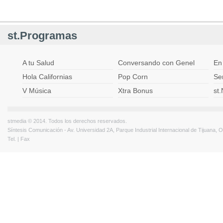
st.Programas
A tu Salud
Conversando con Genel
En
Hola Californias
Pop Corn
Ser
V Música
Xtra Bonus
st
stmedia © 2014. Todos los derechos reservados.
Síntesis Comunicación - Av. Universidad 2A, Parque Industrial Internacional de Tijuana,
Tel. | Fax