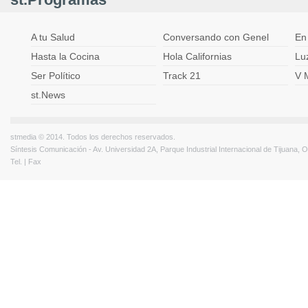
A tu Salud
Conversando con Genel
En
Hasta la Cocina
Hola Californias
Lu
Ser Político
Track 21
V 
st.News
stmedia © 2014. Todos los derechos reservados.
Síntesis Comunicación - Av. Universidad 2A, Parque Industrial Internacional de Tijuana,
Tel. | Fax