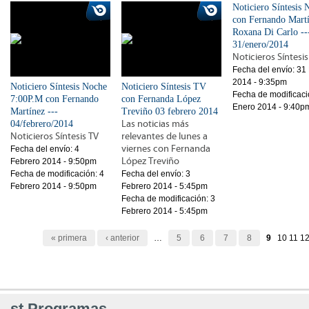
Noticiero Síntesis 
con Fernando Mart
Roxana Di Carlo --
31/enero/2014
Noticieros Síntesis
Fecha del envío:
31
2014 - 9:35pm
Noticiero Síntesis Noche
Noticiero Síntesis TV
Fecha de modificaci
7:00P.M con Fernando
con Fernanda López
Enero 2014 - 9:40p
Martínez ---
Treviño 03 febrero 2014
04/febrero/2014
Las noticias más
Noticieros Síntesis TV
relevantes de lunes a
viernes con Fernanda
Fecha del envío:
4
López Treviño
Febrero 2014 - 9:50pm
Fecha de modificación:
4
Fecha del envío:
3
Febrero 2014 - 9:50pm
Febrero 2014 - 5:45pm
Fecha de modificación:
3
Febrero 2014 - 5:45pm
Páginas
« primera
‹ anterior
…
5
6
7
8
9
10
11
1
st.Programas