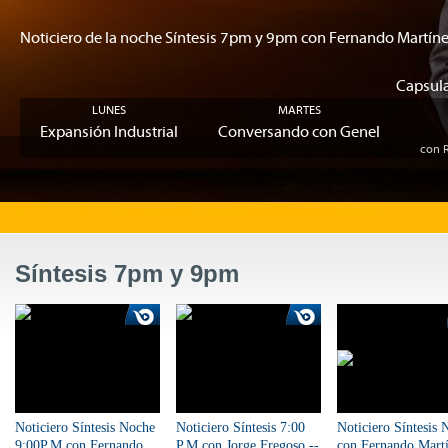
Noticiero de la noche Síntesis 7pm y 9pm con Fernando Martíne
Capsula
LUNES
MARTES
Expansión Industrial
Conversando con Genel
con R
Síntesis 7pm y 9pm
Noticiero Síntesis Noche
Noticiero Síntesis 7:00
Noticiero Síntesis 
9:00P.M con Fernando
P.M con Jorge Fregoso --
con Fernando Mart