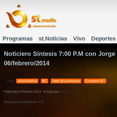
J
Programas
st.Noticias
Vivo
Deportes
Menú principal
Noticiero Síntesis 7:00 P.M con Jorge
06/febrero/2014
Tags:
salud pública
BC
Valle de guadalupe
Congreso BC
Publicado
6 Febrero 2014 - 9:32pm
por
Síntesis
Noticieros Síntesis TV