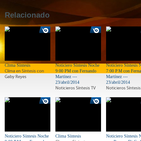
Relacionado
Clima Síntesis
Noticiero Síntesis Noche
Noticiero Síntesis 
Clíma en Síntesis con
9:00 PM con Fernando
7:00 P.M con Fern
Gaby Reyes
Martínez ---
Martínez ---
23/abril/2014
23/abril/2014
Noticieros Síntesis TV
Noticieros Síntesis
Noticiero Síntesis Noche
Clima Síntesis
Noticiero Síntesis 