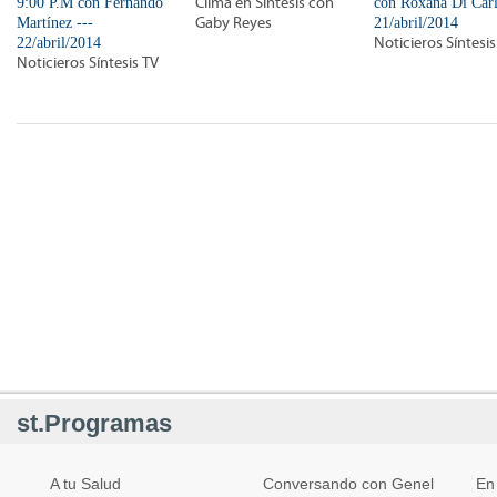
9:00 P.M con Fernando
Clima en Síntesis con
con Roxana Di Carl
Martínez ---
Gaby Reyes
21/abril/2014
22/abril/2014
Noticieros Síntesis
Noticieros Síntesis TV
st.Programas
A tu Salud
Conversando con Genel
En