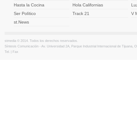
Hasta la Cocina
Hola Californias
Lu
Ser Político
Track 21
V 
st.News
stmedia © 2014. Todos los derechos reservados.
Síntesis Comunicación - Av. Universidad 2A, Parque Industrial Internacional de Tijuana,
Tel. | Fax