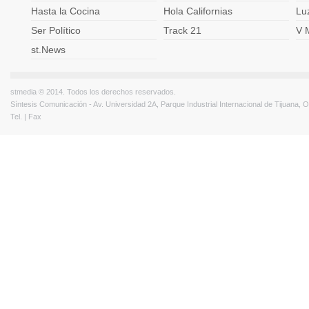
Hasta la Cocina
Hola Californias
Lu
Ser Político
Track 21
V 
st.News
stmedia © 2014. Todos los derechos reservados.
Síntesis Comunicación - Av. Universidad 2A, Parque Industrial Internacional de Tijuana,
Tel. | Fax