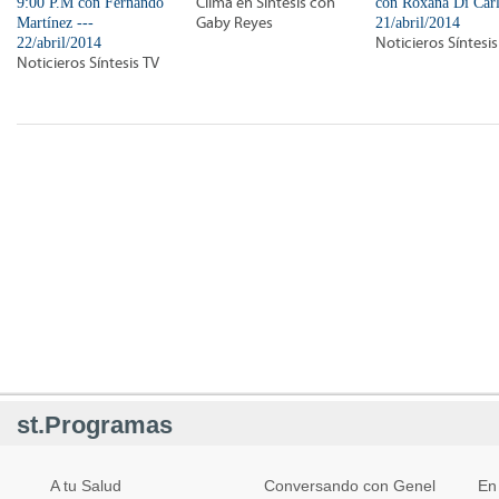
9:00 P.M con Fernando
Clima en Síntesis con
con Roxana Di Carl
Martínez ---
Gaby Reyes
21/abril/2014
22/abril/2014
Noticieros Síntesis
Noticieros Síntesis TV
st.Programas
A tu Salud
Conversando con Genel
En