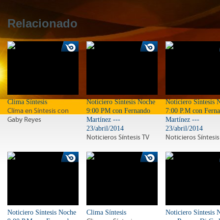
Relacionado
Clima Síntesis
Noticiero Síntesis Noche
Noticiero Síntesis 
Clíma en Síntesis con
9:00 PM con Fernando
7:00 P.M con Fern
Gaby Reyes
Martínez ---
Martínez ---
23/abril/2014
23/abril/2014
Noticieros Síntesis TV
Noticieros Síntesis
Noticiero Síntesis Noche
Clima Síntesis
Noticiero Síntesis 