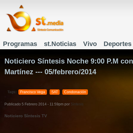
J
Programas
st.Noticias
Vivo
Deportes
Menú principal
Noticiero Síntesis Noche 9:00 P.M co
Martínez --- 05/febrero/2014
Tags:
Francisco Vega
SAT
Condonación
Publicado
5 Febrero 2014 - 11:59pm
por
Síntesis
Noticiero Síntesis TV