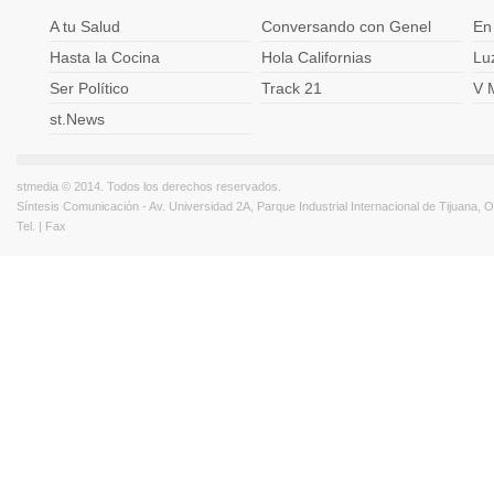
A tu Salud
Conversando con Genel
En
Hasta la Cocina
Hola Californias
Lu
Ser Político
Track 21
V 
st.News
stmedia © 2014. Todos los derechos reservados.
Síntesis Comunicación - Av. Universidad 2A, Parque Industrial Internacional de Tijuana,
Tel. | Fax