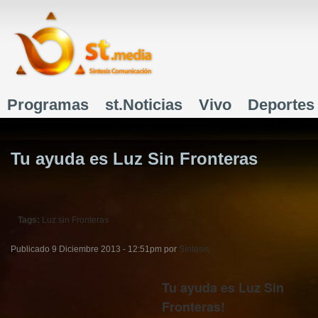
J
Programas
st.Noticias
Vivo
Deportes
Menú principal
Tu ayuda es Luz Sin Fronteras
Tags:
Luz sin Fronteras
Publicado
9 Diciembre 2013 - 12:51pm
por
Síntesis
Tu ayuda es Luz Sin
Fronteras!