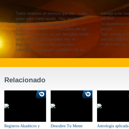
Todos tenemos un servicio que dar... cada
entrega a los m
quien sabe como ayuda...Hay muchos que
ser uno!
han encontrado una gran causa y la
Te esperamos est
realizan en silencio. Lo maravilloso del ser
pm por.
humano que busca, es que descubre donde
Tels. estudio 6-2
se le necesita. Encuentralos hoy en !
para BC 01800-
Bajo el frio extremo hay corazones
POR STMEDIA.N
calientitos, que abrigan y entibian con su
Relacionado
Registros Akashicos y
Descubre Tu Mente
Astrología aplicada 