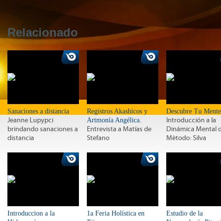
Relacionado
Sanaciones a distancia
Registros Akashicos y
Descubre Tu Mente
Jeanne Lupypci
Artmonía Angélica.
Introducción a la
brindando sanaciones a
Entrevista a Matías de
Dinámica Mental d
distancia
Stefano
Método: Silva
Introduccion a la
1a Feria Holística en
Estudio de la