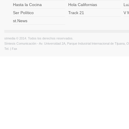
Hasta la Cocina
Hola Californias
Lu
Ser Político
Track 21
V 
st.News
stmedia © 2014. Todos los derechos reservados.
Síntesis Comunicación - Av. Universidad 2A, Parque Industrial Internacional de Tijuana,
Tel. | Fax