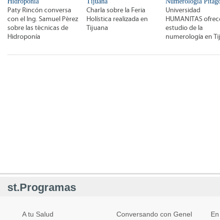
Hidroponía
Tijuana
Numerología Pitagó
Paty Rincón conversa
Charla sobre la Feria
Universidad
con el Ing. Samuel Pérez
Holística realizada en
HUMANITAS ofrec
sobre las técnicas de
Tijuana
estudio de la
Hidroponía
numerología en Ti
st.Programas
A tu Salud
Conversando con Genel
En