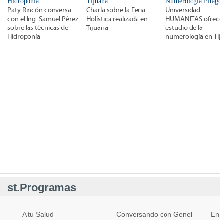
Hidroponía
Tijuana
Numerología Pitagó
Paty Rincón conversa
Charla sobre la Feria
Universidad
con el Ing. Samuel Pérez
Holística realizada en
HUMANITAS ofrec
sobre las técnicas de
Tijuana
estudio de la
Hidroponía
numerología en Ti
st.Programas
A tu Salud
Conversando con Genel
En