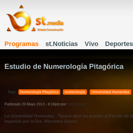
J
Programas
st.Noticias
Vivo
Deportes
Menú principal
Estudio de Numerología Pitagórica
Tags:
Numerología Pitagórica
numerología
Universidad Humanitas
Publicado
20 Mayo 2013 - 8:19pm
por
Anonymous
La Universidad Humanitas - Tijuana abre las puertas al Estudio de l
impartido por la Dra. Mercedes Quiroz.