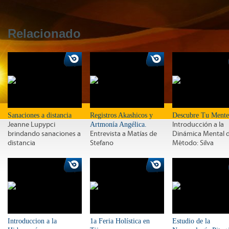
Relacionado
Sanaciones a distancia
Registros Akashicos y
Descubre Tu Mente
Jeanne Lupypci
Artmonía Angélica.
Introducción a la
brindando sanaciones a
Entrevista a Matías de
Dinámica Mental d
distancia
Stefano
Método: Silva
Introduccion a la
1a Feria Holística en
Estudio de la