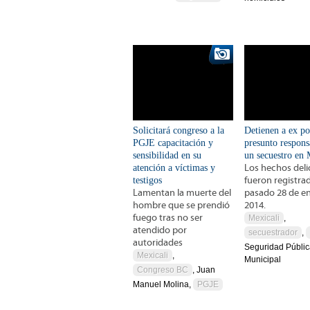
Solicitará congreso a la
Detienen a ex po
PGJE capacitación y
presunto respons
sensibilidad en su
un secuestro en 
atención a víctimas y
Los hechos deli
testigos
fueron registrad
Lamentan la muerte del
pasado 28 de en
hombre que se prendió
2014.
fuego tras no ser
Mexicali
,
atendido por
secuestrador
,
autoridades
Seguridad Públi
Mexicali
,
Municipal
Congreso BC
, Juan
Manuel Molina,
PGJE