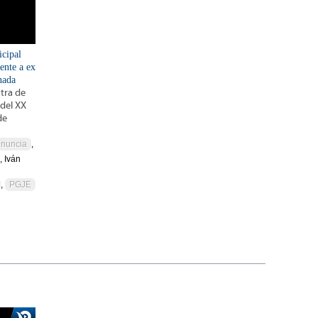
icipal
ente a ex
nada
tra de
 del XX
de
nuncia
,
, Iván
,
PGJE