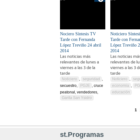
Nociero Síntesis TV
Noticiero Síntes
Tarde con Fernanda
Tarde con Ferna
López Treviño 24 abril
López Treviño 
2014
2014
Las noticias más
Las noticias má
relevantes de lunes a
relevantes de l
viernes a las 3 de la
viernes a las 3 d
tarde
tarde
Noticiero
,
seguridad
,
Noticiero
,
seg
secuestro,
PGJE
, cruce
economia
,
PG
peatonal, vendedores,
educación
Garita San Ysidro
1
Páginas
st.Programas