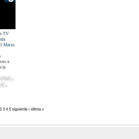
is TV
nda
21 Marzo
s
unes a
e la
uridad
,
JE
,
2
3
4
5
siguiente ›
última »