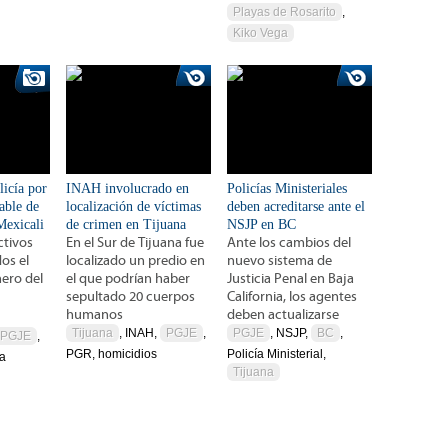
Playas de Rosarito
,
Kiko Vega
licía por
INAH involucrado en
Policías Ministeriales
able de
localización de víctimas
deben acreditarse ante el
Mexicali
de crimen en Tijuana
NSJP en BC
ctivos
En el Sur de Tijuana fue
Ante los cambios del
os el
localizado un predio en
nuevo sistema de
ero del
el que podrían haber
Justicia Penal en Baja
sepultado 20 cuerpos
California, los agentes
humanos
deben actualizarse
Tijuana
, INAH,
PGJE
,
PGJE
, NSJP,
BC
,
PGJE
,
PGR, homicidios
Policía Ministerial,
ca
Tijuana