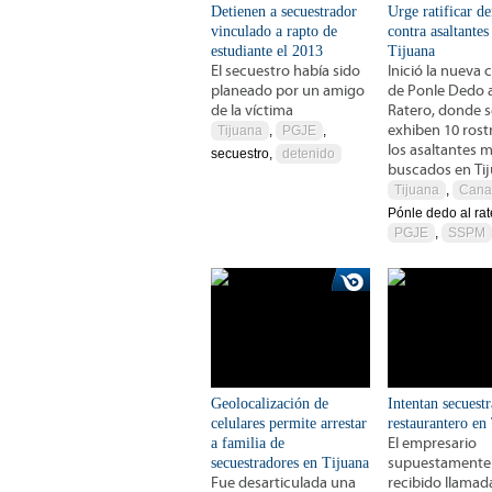
Detienen a secuestrador
Urge ratificar d
vinculado a rapto de
contra asaltantes
estudiante el 2013
Tijuana
El secuestro había sido
Inició la nueva
planeado por un amigo
de Ponle Dedo a
de la víctima
Ratero, donde s
exhiben 10 rost
Tijuana
,
PGJE
,
los asaltantes 
secuestro,
detenido
buscados en Ti
Tijuana
,
Cana
Pónle dedo al rat
PGJE
,
SSPM
Geolocalización de
Intentan secuestr
celulares permite arrestar
restaurantero en
a familia de
El empresario
secuestradores en Tijuana
supuestamente
Fue desarticulada una
recibido llamad