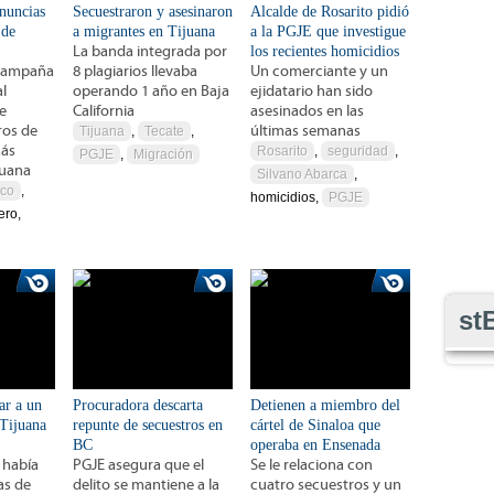
enuncias
Secuestraron y asesinaron
Alcalde de Rosarito pidió
 de
a migrantes en Tijuana
a la PGJE que investigue
La banda integrada por
los recientes homicidios
 campaña
8 plagiarios llevaba
Un comerciante y un
l
operando 1 año en Baja
ejidatario han sido
e
California
asesinados en las
ros de
últimas semanas
Tijuana
,
Tecate
,
más
Rosarito
,
seguridad
,
PGJE
,
Migración
juana
Silvano Abarca
,
co
,
homicidios,
PGJE
ero,
st
ar a un
Procuradora descarta
Detienen a miembro del
 Tijuana
repunte de secuestros en
cártel de Sinaloa que
BC
operaba en Ensenada
 había
PGJE asegura que el
Se le relaciona con
as de
delito se mantiene a la
cuatro secuestros y un