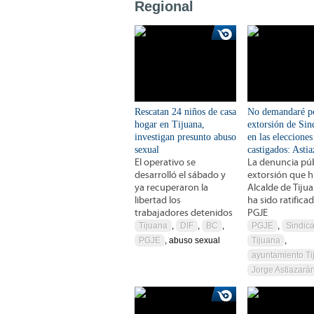
Regional
Rescatan 24 niños de casa
No demandaré p
hogar en Tijuana,
extorsión de Sin
investigan presunto abuso
en las elecciones
sexual
castigados: Asti
El operativo se
La denuncia púb
desarrolló el sábado y
extorsión que hi
ya recuperaron la
Alcalde de Tiju
libertad los
ha sido ratificad
trabajadores detenidos
PGJE
Tijuana
,
DIF
,
BC
,
PGJE
,
Sindica
PGJE
, abuso sexual
Tijuana
,
ayuntamiento Ti
Jorge Astiazará