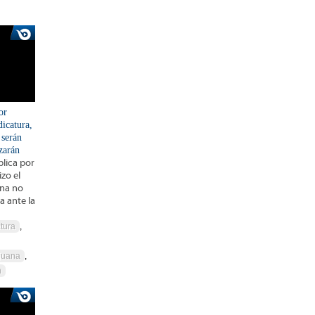
or
dicatura,
 serán
azarán
lica por
zo el
ana no
a ante la
tura
,
juana
,
n