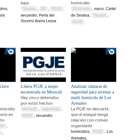
baja
homicidio
tros,
Tijuana
,
BC
,
PGJE
,
Ensenada
, narco, Cártel
rio
secuestro, Perla del
de Sinaloa,
Tijuana
,
Socorro Ibarra Leyva
PGJE
clave
Libera PGJE a mujer
Analizan cámaras de
secuestrada en Mexicali
seguridad para arrestar a
Hay cinco detenidos
multi homicida de Los
por estos hechos
Arenales
homicidio
La PGJE no descarta
Mexicali
,
seguridad
,
tario en
que el ataque tenga
PGJE
, secuestro
ito
relación con crimen
organizado
ito
,
homicidios,
PGJE
, Los
E
,
Arenales,