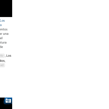
 Los
ño
entos
ar una
el
ntura
 de
ito
, Los
ios,
dad