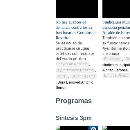
No hay avances de
Sindicatura Mun
denuncia contra los ex
denuncia penalm
funcionarios Gorditos de
Alcalde de Ense
Rosarito
También en con
Se les acusó de
ex funcionarios
practicarse cirugías
Ayuntamiento 
estéticas con recursos
Ensenada
del erario público
Ensenada
,
De
Playas de Rosarito
,
síndico municipal
Ayuntamiento Rosarito
,
Alonso Barbosa,
Enrique Pelayo
PGJE
,
Silvano Abarca
, Dora Esquivel, Antonio
Serret
Programas
Síntesis 3pm