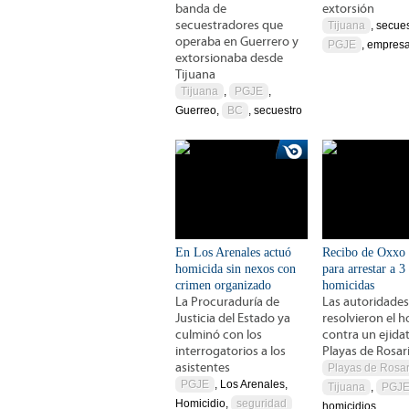
banda de
extorsión
secuestradores que
Tijuana
, secues
operaba en Guerrero y
PGJE
, empresa
extorsionaba desde
Tijuana
Tijuana
,
PGJE
,
Guerreo,
BC
, secuestro
En Los Arenales actuó
Recibo de Oxxo 
homicida sin nexos con
para arrestar a 3
crimen organizado
homicidas
La Procuraduría de
Las autoridades
Justicia del Estado ya
resolvieron el 
culminó con los
contra un ejida
interrogatorios a los
Playas de Rosar
asistentes
Playas de Rosar
PGJE
, Los Arenales,
Tijuana
,
PGJ
Homicidio,
seguridad
homicidios