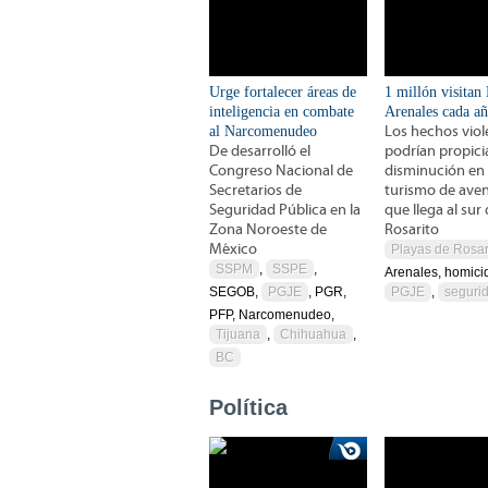
Urge fortalecer áreas de
1 millón visitan
inteligencia en combate
Arenales cada a
al Narcomenudeo
Los hechos viol
De desarrolló el
podrían propici
Congreso Nacional de
disminución en 
Secretarios de
turismo de ave
Seguridad Pública en la
que llega al sur
Zona Noroeste de
Rosarito
México
Playas de Rosar
SSPM
,
SSPE
,
Arenales, homicid
SEGOB,
PGJE
, PGR,
PGJE
,
seguri
PFP, Narcomenudeo,
Tijuana
,
Chihuahua
,
BC
Política