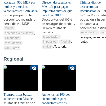
Recaudan 900 MDP por
Ofrecen descuentos en
Últimos días de
multas y derechos
Mexicali para pagar
descuentos en
vehiculares en Chihuahua
impuestos antes de que
Recaudación de Ren
Con el programa de
concluya 2013
La Cruz Roja invita 
descuentos recaudaron
Descuentos del 100%
población a hacer
cerca de 140 MDP
en recargos de predial y
donativo a la
50% en multas de
benemérita instit
multas
,
tránsito.
recaudación
,
mul
derechos vehiculares
,
recaudación
,
recargos, recaudaci
Chihuahua
,
impuestos
,
Predial
,
rentas
recaudación
,
multas
, Tesorería
Cd. Juárez
Regional
Transportistas buscan
Aumentan al 100 por
audiencia con Alcalde
ciento multas para
Multas de tránsito son
conductores ebrios