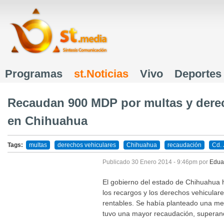
J
Programas
st.Noticias
Vivo
Deportes
Menú principal
Recaudan 900 MDP por multas y dere
en Chihuahua
Tags:
multas
derechos vehiculares
Chihuahua
recaudación
Cd. 
Publicado
30 Enero 2014 - 9:46pm
por
Edua
El gobierno del estado de Chihuahua 
los recargos y los derechos vehicula
rentables.
Se había planteado una me
tuvo una mayor recaudación, superan