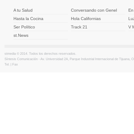
A tu Salud
Conversando con Genel
En
Hasta la Cocina
Hola Californias
Lu
Ser Político
Track 21
V 
st.News
stmedia © 2014. Todos los derechos reservados.
Síntesis Comunicación - Av. Universidad 2A, Parque Industrial Internacional de Tijuana,
Tel. | Fax