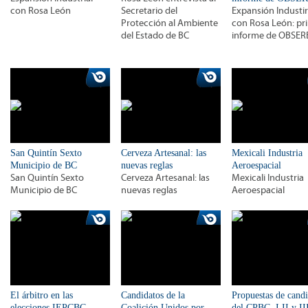
con Rosa León
Secretario del
Expansión Industir
Protección al Ambiente
con Rosa León: pr
del Estado de BC
informe de OBSER
San Quintín Sexto
Cerveza Artesanal: las
Mexicali Industria
Municipio de BC
nuevas reglas
Aeroespacial
San Quintín Sexto
Cerveza Artesanal: las
Mexicali Industria
Municipio de BC
nuevas reglas
Aeroespacial
El árbitro en las
Candidatos de la
Propuestas de candi
elecciones IEPCBC
Coalición Unidos por
del CPBC, I,II y II