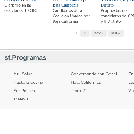
El árbitro en las
Baja California
Distrito
elecciones IEPCBC
Candidatos de la
Propuestas de
Coalición Unidos por
candidatos del CPBC
Baja California
y III Distrito
Páginas
1
2
next ›
last »
st.Programas
A tu Salud
Conversando con Genel
En
Hasta la Cocina
Hola Californias
Lu
Ser Político
Track 21
V 
st.News