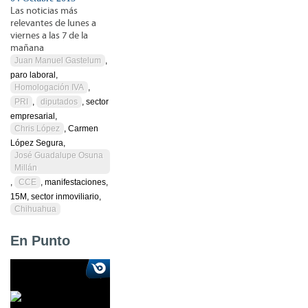
Las noticias más
relevantes de lunes a
viernes a las 7 de la
mañana
Juan Manuel Gastelum
,
paro laboral,
Homologación IVA
,
PRI
,
diputados
, sector
empresarial,
Chris López
, Carmen
López Segura,
José Guadalupe Osuna
Millán
,
CCE
, manifestaciones,
15M, sector inmoviliario,
Chihuahua
En Punto