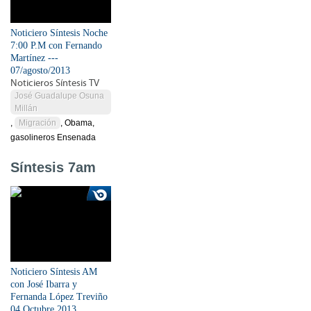
Noticiero Síntesis Noche
7:00 P.M con Fernando
Martínez ---
07/agosto/2013
Noticieros Síntesis TV
José Guadalupe Osuna
Millán
,
Migración
, Obama,
gasolineros Ensenada
Síntesis 7am
Noticiero Síntesis AM
con José Ibarra y
Fernanda López Treviño
04 Octubre 2013