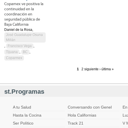
Copamex ve positiva la
continuidad en la
coordinación en
seguridad pública de
Baja California
Daniel de la Rosa,
José Guadalupe Osuna
Millán
,
Francisco Vega
,
Tijuana
,
BC
,
Coparmex
1
2
siguiente ›
última »
Páginas
st.Programas
A tu Salud
Conversando con Genel
En
Hasta la Cocina
Hola Californias
Lu
Ser Político
Track 21
V 