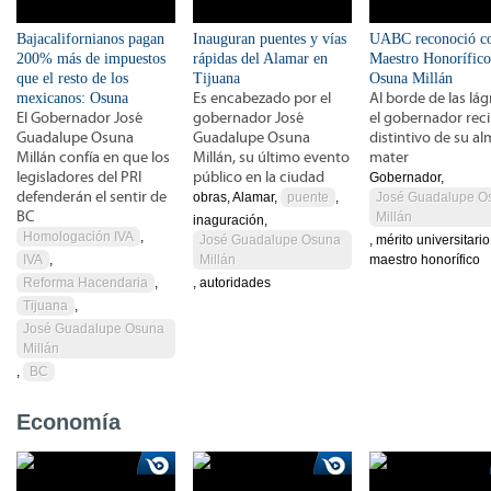
Bajacalifornianos pagan
Inauguran puentes y vías
UABC reconoció 
200% más de impuestos
rápidas del Alamar en
Maestro Honorífico
que el resto de los
Tijuana
Osuna Millán
mexicanos: Osuna
Es encabezado por el
Al borde de las lá
El Gobernador José
gobernador José
el gobernador reci
Guadalupe Osuna
Guadalupe Osuna
distintivo de su a
Millán confía en que los
Millán, su último evento
mater
legisladores del PRI
público en la ciudad
Gobernador,
defenderán el sentir de
obras, Alamar,
puente
,
José Guadalupe O
BC
Millán
inaguración,
Homologación IVA
,
José Guadalupe Osuna
, mérito universitario
IVA
,
Millán
maestro honorífico
Reforma Hacendaria
,
, autoridades
Tijuana
,
José Guadalupe Osuna
Millán
,
BC
Economía