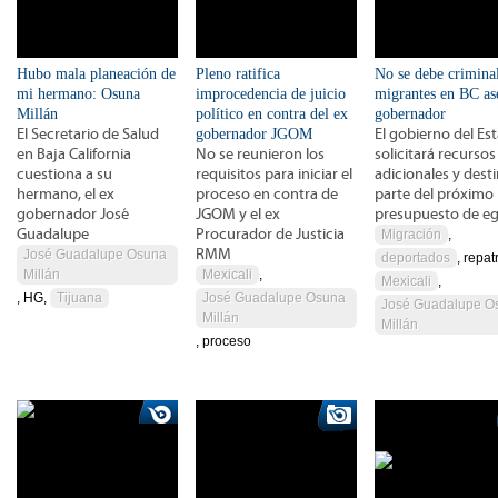
Hubo mala planeación de
Pleno ratifica
No se debe criminal
mi hermano: Osuna
improcedencia de juicio
migrantes en BC as
Millán
político en contra del ex
gobernador
El Secretario de Salud
gobernador JGOM
El gobierno del Es
en Baja California
No se reunieron los
solicitará recursos
cuestiona a su
requisitos para iniciar el
adicionales y dest
hermano, el ex
proceso en contra de
parte del próximo
gobernador José
JGOM y el ex
presupuesto de e
Guadalupe
Procurador de Justicia
Migración
,
RMM
José Guadalupe Osuna
deportados
, repat
Millán
Mexicali
,
Mexicali
,
, HG,
Tijuana
José Guadalupe Osuna
José Guadalupe O
Millán
Millán
, proceso