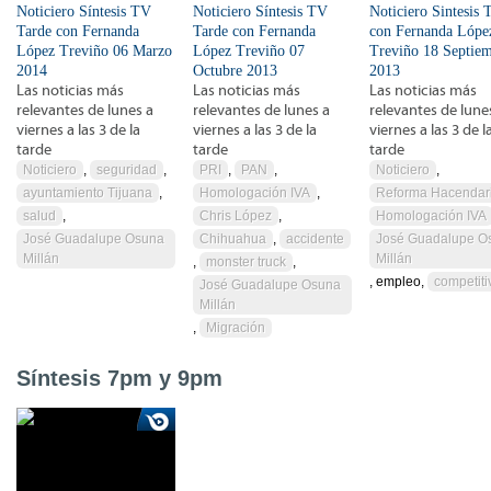
Noticiero Síntesis TV
Noticiero Síntesis TV
Noticiero Sintesis 
Tarde con Fernanda
Tarde con Fernanda
con Fernanda Lópe
López Treviño 06 Marzo
López Treviño 07
Treviño 18 Septie
2014
Octubre 2013
2013
Las noticias más
Las noticias más
Las noticias más
relevantes de lunes a
relevantes de lunes a
relevantes de lune
viernes a las 3 de la
viernes a las 3 de la
viernes a las 3 de l
tarde
tarde
tarde
Noticiero
,
seguridad
,
PRI
,
PAN
,
Noticiero
,
ayuntamiento Tijuana
,
Homologación IVA
,
Reforma Hacendar
salud
,
Chris López
,
Homologación IVA
José Guadalupe Osuna
Chihuahua
,
accidente
José Guadalupe O
Millán
Millán
,
monster truck
,
, empleo,
competiti
José Guadalupe Osuna
Millán
,
Migración
Síntesis 7pm y 9pm