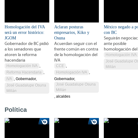
Homologación del IVA
Aclaran posturas
México negado a po
será un error histórico:
empresarios, Kiko y
con BC
JGOM
Osuna
Seguirán negociac
Gobernador de BC pidió
Acuerdan seguir con el
ante posible
a los senadores que
frente común en contra
homologación del
atoren la reforma
de la homologación del
Homologación IVA
hacendaria
IVA
José Guadalupe O
Homologación IVA
,
CCE
,
Millán
Reforma Hacendaria
,
Homologación IVA
,
IVA
, Gobernador,
Gobernador,
José Guadalupe Osuna
José Guadalupe Osuna
Millán
Millán
, alcaldes
Política