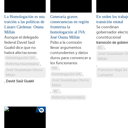
La Homologación es una
Generaría graves
En orden los trabaj
traición a las políticas de
consecuencias en región
transición estatal
Lázaro Cárdenas: Osuna
fronteriza la
Se coordinan
Millán
homologación al IVA:
gobernador electo
Aunque el delegado
José Osuna Millán
constitucional
federal David Saúl
Pidio a la comisión
transición de gobier
Guakil dice que no
llevar argumentos
BC
,
habrá afectaciones
contundentes y datos
José Guadalupe O
duros para convencer a
Homologación IVA
,
Millán
los funcionarios
Reforma Hacendaria
,
,
IVA
,
José Guadalupe Osuna
Francisco Vega De
Homologación IVA
,
Millán
Lamadrid
José Guadalupe Osuna
, David Saúl Guakil
Millán
,
BC
,
Reforma Hacendaria