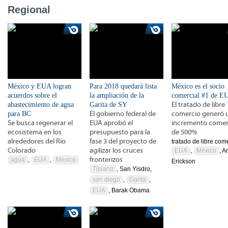
Regional
México y EUA logran
Para 2018 quedará lista
México es el socio
acuerdos sobre el
la ampliación de la
comercial #1 de E
abastecimiento de agua
Garita de SY
El tratado de libre
para BC
El gobierno federal de
comercio generó 
Se busca regenerar el
EUA aprobó el
incremento comer
ecosistema en los
presupuesto para la
de 500%
alrededores del Río
fase 3 del proyecto de
tratado de libre com
Colorado
agilizar los cruces
EUA
,
México
, 
fronterizos
agua
,
EUA
,
México
Erickson
Tijuana
, San Yisdro,
san diego
,
Garita
,
EUA
, Barak Obama