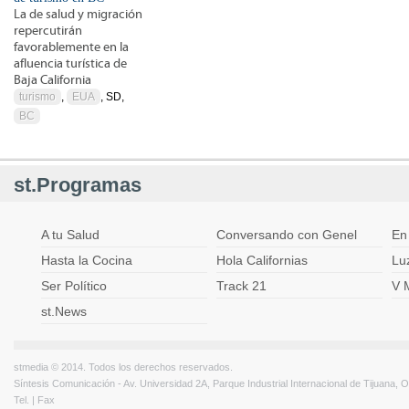
La de salud y migración
repercutirán
favorablemente en la
afluencia turística de
Baja California
turismo
,
EUA
, SD,
BC
st.Programas
A tu Salud
Conversando con Genel
En
Hasta la Cocina
Hola Californias
Lu
Ser Político
Track 21
V 
st.News
stmedia © 2014. Todos los derechos reservados.
Síntesis Comunicación - Av. Universidad 2A, Parque Industrial Internacional de Tijuana,
Tel. | Fax