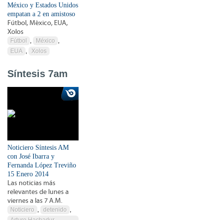
México y Estados Unidos
empatan a 2 en amistoso
Fútbol, México, EUA,
Xolos
Fútbol
,
México
,
EUA
,
Xolos
Síntesis 7am
Noticiero Síntesis AM
con José Ibarra y
Fernanda López Treviño
15 Enero 2014
Las noticias más
relevantes de lunes a
viernes a las 7 A.M.
Noticiero
,
detenido
,
Arturo Hachadur