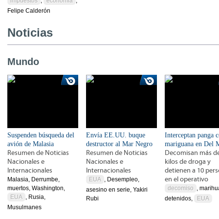
impuestos
,
economia
,
Felipe Calderón
Noticias
Mundo
Suspenden búsqueda del
Envía EE.UU. buque
Interceptan panga 
avión de Malasia
destructor al Mar Negro
mariguana en Del 
Resumen de Noticias
Resumen de Noticias
Decomisan más de
Nacionales e
Nacionales e
kilos de droga y
Internacionales
Internacionales
detienen a 10 per
en el operativo
Malasia, Derrumbe,
EUA
, Desempleo,
muertos, Washington,
decomiso
, marihu
asesino en serie, Yakiri
EUA
, Rusia,
Rubi
detenidos,
EUA
Musulmanes