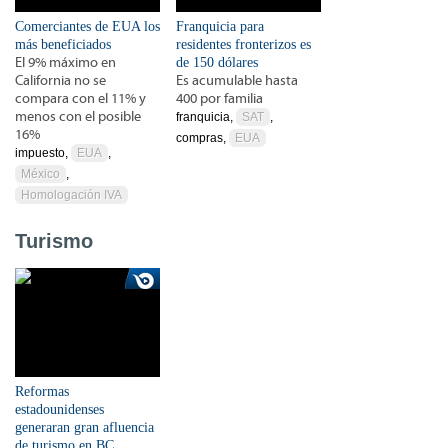
Comerciantes de EUA los
Franquicia para
más beneficiados
residentes fronterizos es
El 9% máximo en
de 150 dólares
California no se
Es acumulable hasta
compara con el 11% y
400 por familia
menos con el posible
franquicia,
SAT
,
16%
compras,
EUA
impuesto,
EUA
,
México
,
Homologación IVA
Turismo
Reformas
estadounidenses
generaran gran afluencia
de turismo en BC