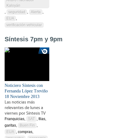
Kaloyán
,
seguridad
,
Alerta
,
EUA
,
verificación vehicular
Síntesis 7pm y 9pm
Noticiero Síntesis con
Fernanda López Treviño
18 Noviembre 2013
Las noticias más
relevantes de lunes a
viernes por Síntesis TV
Franquicias,
SAT
, filas,
garitas,
Buen Fin
,
EUA
, compras,