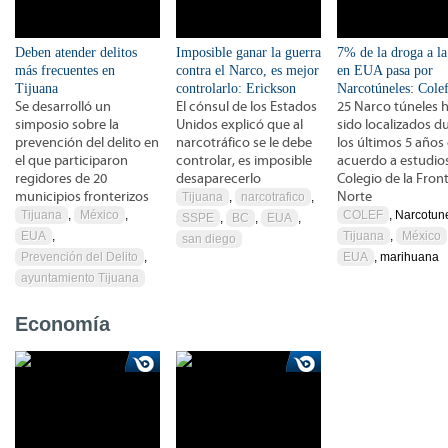
Deben atender delitos
Imposible ganar la guerra
7% de la droga a la
más frecuentes en
contra el Narco, es mejor
en EUA pasa por
Tijuana
controlarlo: Erickson
Narcotúneles: Cole
Se desarrolló un
El cónsul de los Estados
25 Narco túneles 
simposio sobre la
Unidos explicó que al
sido localizados d
prevención del delito en
narcotráfico se le debe
los últimos 5 años
el que participaron
controlar, es imposible
acuerdo a estudios
regidores de 20
desaparecerlo
Colegio de la Fron
municipios fronterizos
Norte
Tijuana
,
narcotrafico
,
Tijuana
,
México
,
COLEF
, Narcotune
SSPE
,
BC
,
EUA
,
EUA
,
Tijuana
,
México
san diego
Prevención del Delito
,
EUA
, marihuana
ayuntamiento Tijuana
Economía