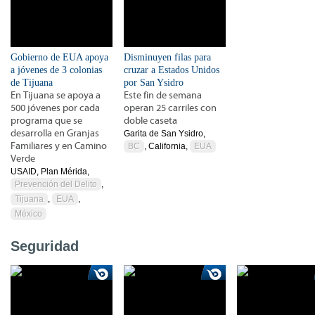
Gobierno de EUA apoya
Disminuyen filas para
a jóvenes de 3 colonias
cruzar a Estados Unidos
de Tijuana
por San Ysidro
En Tijuana se apoya a
Este fin de semana
500 jóvenes por cada
operan 25 carriles con
programa que se
doble caseta
desarrolla en Granjas
Garita de San Ysidro,
Familiares y en Camino
BC
, California,
EUA
Verde
USAID, Plan Mérida,
Prevención del Delito
,
Tijuana
,
EUA
,
México
Seguridad