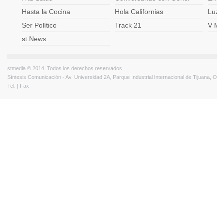
Hasta la Cocina
Hola Californias
Lu
Ser Político
Track 21
V 
st.News
stmedia © 2014. Todos los derechos reservados.
Síntesis Comunicación - Av. Universidad 2A, Parque Industrial Internacional de Tijuana,
Tel. | Fax