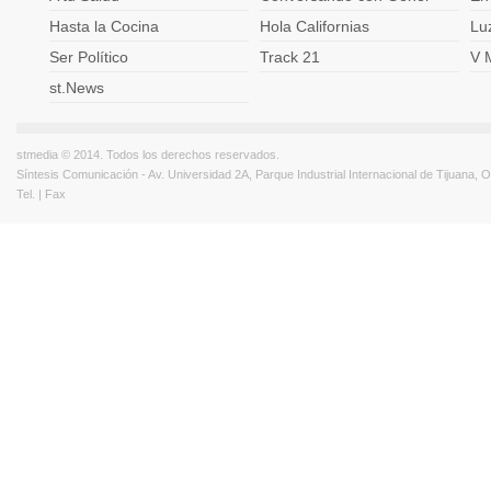
Hasta la Cocina
Hola Californias
Lu
Ser Político
Track 21
V 
st.News
stmedia © 2014. Todos los derechos reservados.
Síntesis Comunicación - Av. Universidad 2A, Parque Industrial Internacional de Tijuana,
Tel. | Fax