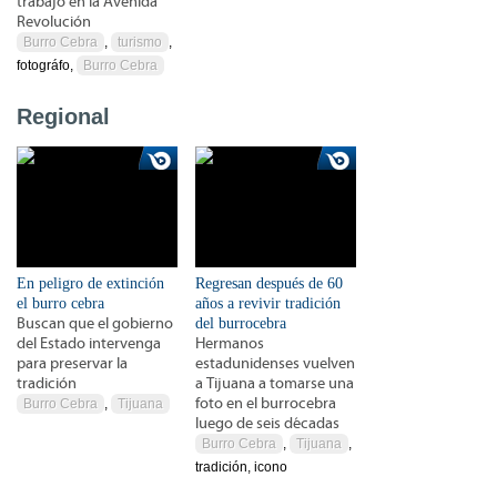
trabajo en la Avenida
Revolución
Burro Cebra
,
turismo
,
fotográfo,
Burro Cebra
Regional
En peligro de extinción
Regresan después de 60
el burro cebra
años a revivir tradición
Buscan que el gobierno
del burrocebra
del Estado intervenga
Hermanos
para preservar la
estadunidenses vuelven
tradición
a Tijuana a tomarse una
foto en el burrocebra
Burro Cebra
,
Tijuana
luego de seis décadas
Burro Cebra
,
Tijuana
,
tradición, icono