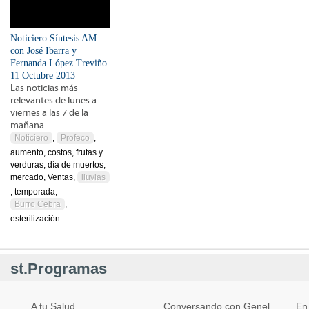
Noticiero Síntesis AM
con José Ibarra y
Fernanda López Treviño
11 Octubre 2013
Las noticias más
relevantes de lunes a
viernes a las 7 de la
mañana
Noticiero
,
Profeco
,
aumento, costos, frutas y
verduras, día de muertos,
mercado, Ventas,
lluvias
, temporada,
Burro Cebra
,
esterilización
st.Programas
A tu Salud
Conversando con Genel
En