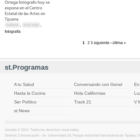
Ortega fotógrafo hoy se
expone en el Centro
Estatal de las Artes en
Tijuana
cultura
,
cruz roja
,
fotografía
1
2
3
siguiente ›
última »
Páginas
st.Programas
A tu Salud
Conversando con Genel
En
Hasta la Cocina
Hola Californias
Lu
Ser Político
Track 21
V 
st.News
stmedia © 2014. Todos los derechos reservados.
Síntesis Comunicación - Av. Universidad 2A, Parque Industrial Internacional de Tijuana,