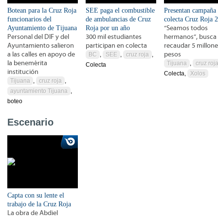
Botean para la Cruz Roja
SEE paga el combustible
Presentan campaña
funcionarios del
de ambulancias de Cruz
colecta Cruz Roja 
Ayuntamiento de Tijuana
Roja por un año
“Seamos todos
Personal del DIF y del
300 mil estudiantes
hermanos”, busca
Ayuntamiento salieron
participan en colecta
recaudar 5 millone
a las calles en apoyo de
pesos
BC
,
SEE
,
cruz roja
,
la benemérita
Tijuana
,
cruz roj
Colecta
institución
Colecta,
Xolos
Tijuana
,
cruz roja
,
ayuntamiento Tijuana
,
boteo
Escenario
Capta con su lente el
trabajo de la Cruz Roja
La obra de Abdiel