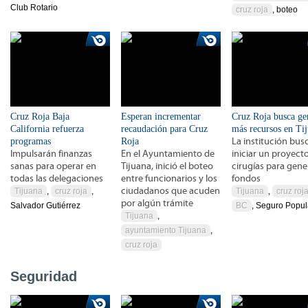
Club Rotario
cruz roja
, boteo
Cruz Roja Baja
Esperan incrementar
Cruz Roja busca ge
California refuerza
recaudación para Cruz
más recursos en Ti
programas
Roja
La institución bus
Impulsarán finanzas
En el Ayuntamiento de
iniciar un proyect
sanas para operar en
Tijuana, inició el boteo
cirugías para gene
todas las delegaciones
entre funcionarios y los
fondos
ciudadanos que acuden
Tijuana
,
cruz roja
,
Tijuana
,
cruz roj
por algún trámite
Salvador Gutiérrez
BC
, Seguro Popul
Tijuana
,
ayuntamiento Tijuana
,
cruz roja
Seguridad