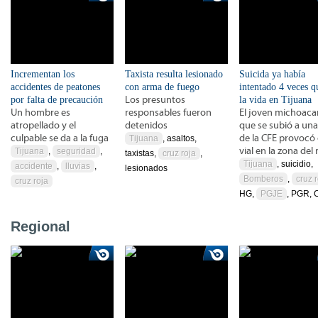
Incrementan los
Taxista resulta lesionado
Suicida ya había
accidentes de peatones
con arma de fuego
intentado 4 veces q
por falta de precaución
Los presuntos
la vida en Tijuana
Un hombre es
responsables fueron
El joven michoac
atropellado y el
detenidos
que se subió a una
culpable se da a la fuga
de la CFE provocó
Tijuana
, asaltos,
vial en la zona del 
Tijuana
,
seguridad
,
taxistas,
cruz roja
,
Tijuana
, suicidio,
accidente
,
lluvias
,
lesionados
Bomberos
,
cruz 
cruz roja
HG,
PGJE
, PGR, 
Regional