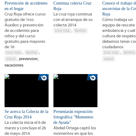
Prevención de accidentes
Continua colecta Cruz
Conoce el trabajo d
en el hogar
Roja
socorristas de la Cr
Cruz Roja ofrece curso
La cruz roja continua
Roja
gratuito de 1ros.
con el arranque de su
Cómo trabaja un
Auxilios y prevención
colecta 2014
equipo de rescate
de accidentes para
ambulancia y cuál 
cruz roja
,
familia
niños y del curso
cultura de respet
gratuito para mayores
debemos tener c
de 16
ciudadanos
cruz roja
,
familia
,
cruz roja
,
familia
salud
, prevencion,
salud
vacaciones
Se acerca la Colecta de la
Presentarán exposición
Cruz Roja 2014
fotográfica “Momentos
La colecta inicia el 6 de
de Ayuda”
marzo y concluye el 26
Abdiel Ortega captó los
de mayo 2014
momentos en que los