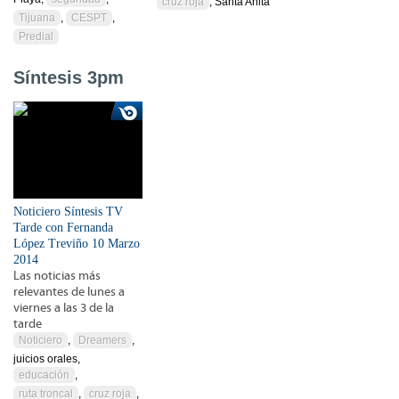
cruz roja
, Santa Anita
Tijuana
,
CESPT
,
Predial
Síntesis 3pm
Noticiero Síntesis TV
Tarde con Fernanda
López Treviño 10 Marzo
2014
Las noticias más
relevantes de lunes a
viernes a las 3 de la
tarde
Noticiero
,
Dreamers
,
juicios orales,
educación
,
ruta troncal
,
cruz roja
,