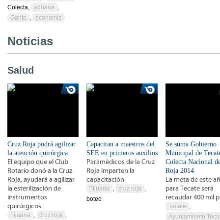
Colecta,
aduana
,
Garita
,
economia
Noticias
Salud
Cruz Roja podrá agilizar
Capacitan a maestros del
Se suma Gobierno
la atención quirúrgica
SEE en primeros auxilios
Municipal de Tecat
El equipo que el Club
Paramédicos de la Cruz
Colecta Nacional d
Rotario donó a la Cruz
Roja imparten la
Roja 2014
Roja, ayudará a agilizar
capacitación
La meta de este a
la esterilización de
para Tecate será
Tijuana
,
cruz roja
,
instrumentos
recaudar 400 mil 
boteo
quirúrgicos
Tecate
,
Tijuana
,
cruz roja
,
Ayuntamiento Teca