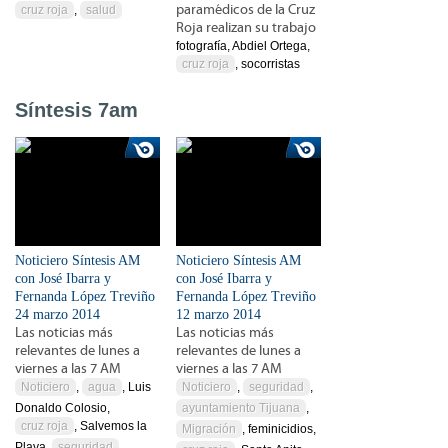
paramédicos de la Cruz
cruz roja
,
salud
Roja realizan su trabajo
fotografía, Abdiel Ortega,
cruz roja
, socorristas
Síntesis 7am
Noticiero Síntesis AM
Noticiero Síntesis AM
con José Ibarra y
con José Ibarra y
Fernanda López Treviño
Fernanda López Treviño
24 marzo 2014
12 marzo 2014
Las noticias más
Las noticias más
relevantes de lunes a
relevantes de lunes a
viernes a las 7 AM
viernes a las 7 AM
Noticiero
,
agua
, Luis
Noticiero
,
seguridad
,
Donaldo Colosio,
ayuntamiento Tijuana
,
cruz roja
, Salvemos la
Migración
, feminicidios,
Playa,
seguridad
,