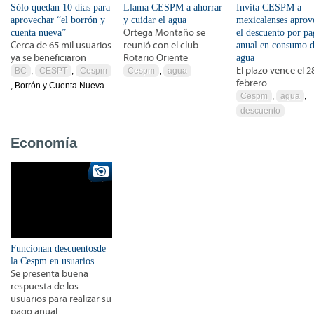
Sólo quedan 10 días para
Llama CESPM a ahorrar
Invita CESPM a
aprovechar “el borrón y
y cuidar el agua
mexicalenses aprov
cuenta nueva”
Ortega Montaño se
el descuento por p
Cerca de 65 mil usuarios
reunió con el club
anual en consumo 
ya se beneficiaron
Rotario Oriente
agua
El plazo vence el 2
BC
,
CESPT
,
Cespm
Cespm
,
agua
febrero
, Borrón y Cuenta Nueva
Cespm
,
agua
,
descuento
Economía
Funcionan descuentosde
la Cespm en usuarios
Se presenta buena
respuesta de los
usuarios para realizar su
pago anual