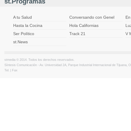
st.Programas
A tu Salud
Conversando con Genel
En
Hasta la Cocina
Hola Californias
Lu
Ser Político
Track 21
V 
st.News
stmedia © 2014. Todos los derechos reservados.
Síntesis Comunicación - Av. Universidad 2A, Parque Industrial Internacional de Tijuana,
Tel. | Fax