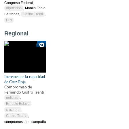
Congreso Federal,
diputados
, Manlio Fabio
Beltrones,
Castro Trenti
,
PRI
Regional
Incrementar la capacidad
de Cruz Roja
Compromiso de
Fernando Castro Trenti
noticias
,
Ernesto Eslava
,
cruz roja
,
Castro Trenti
,
compromosio de campaña