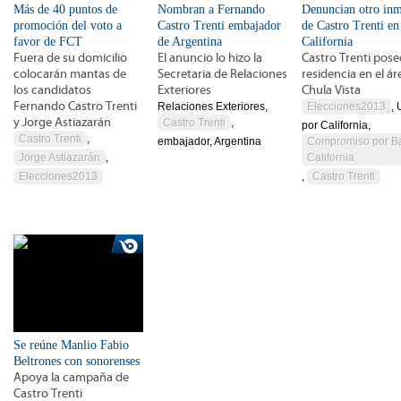
Más de 40 puntos de
Nombran a Fernando
Denuncian otro in
promoción del voto a
Castro Trenti embajador
de Castro Trenti en
favor de FCT
de Argentina
California
Fuera de su domicilio
El anuncio lo hizo la
Castro Trenti pose
colocarán mantas de
Secretaria de Relaciones
residencia en el ár
los candidatos
Exteriores
Chula Vista
Fernando Castro Trenti
Relaciones Exteriores,
Elecciones2013
,
y Jorge Astiazarán
Castro Trenti
,
por California,
Castro Trenti
,
embajador, Argentina
Compromiso por B
Jorge Astiazarán
,
California
Elecciones2013
,
Castro Trenti
Se reúne Manlio Fabio
Beltrones con sonorenses
Apoya la campaña de
Castro Trenti