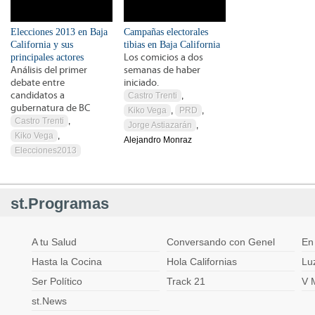
Elecciones 2013 en Baja
Campañas electorales
California y sus
tibias en Baja California
principales actores
Los comicios a dos
Análisis del primer
semanas de haber
debate entre
iniciado.
candidatos a
Castro Trenti
,
gubernatura de BC
Kiko Vega
,
PRD
,
Castro Trenti
,
Jorge Astiazarán
,
Kiko Vega
,
Alejandro Monraz
Elecciones2013
st.Programas
A tu Salud
Conversando con Genel
En
Hasta la Cocina
Hola Californias
Lu
Ser Político
Track 21
V 
st.News