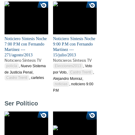
Noticiero Síntesis Noche
Noticiero Síntesis Noche
7:00 P.M con Fernando
9:00 P.M con Fernando
Martínez ---
Martínez ---
271/agosto/2013
15/julio/2013
Noticiero Síntesis TV
Noticieros Síntesis TV
policía
, Nuevo Sistema
Elecciones2013
, Voto
de Justicia Penal,
por Voto,
Castro Trenti
,
Castro Trenti
, carteles
Alejandro Monraz,
noticias
, noticiero 9:00
P.M
Ser Político