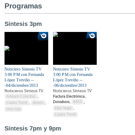
Programas
Síntesis 3pm
Noticiero Síntesis TV
Noticiero Síntesis TV
3:00 P.M con Fernanda
3:00 P.M con Fernanda
López Treviño --
López Treviño --
-04/diciembre/2013
-06/diciembre/2013
Noticieros Síntesis TV
Noticieros Síntesis TV
Amparo Colectivo
,
Factura Electrónica,
Donativos,
IMSS
,
Castro Trenti
,
dinero
,
Kiko Vega
,
cruz roja
Castro Trenti
Síntesis 7pm y 9pm