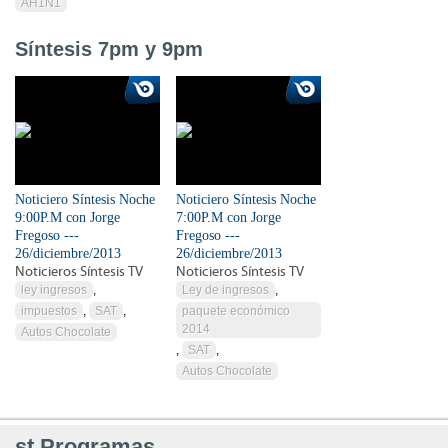
AH1N1
Síntesis 7pm y 9pm
Noticiero Síntesis Noche
Noticiero Síntesis Noche
9:00P.M con Jorge
7:00P.M con Jorge
Fregoso ---
Fregoso ---
26/diciembre/2013
26/diciembre/2013
Noticieros Síntesis TV
Noticieros Síntesis TV
ley ingresos
,
Ley de ingresos
,
impuestos
,
SAT
,
paquete económico
2014
Autos Chocolate
,
SAT
,
Autos Chocolate
st.Programas