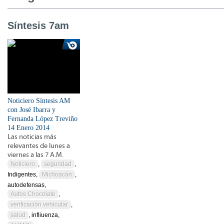
Síntesis 7am
Noticiero Síntesis AM
con José Ibarra y
Fernanda López Treviño
14 Enero 2014
Las noticias más
relevantes de lunes a
viernes a las 7 A.M.
Noticiero
,
seguridad
,
Indigentes,
Michoacán
,
autodefensas,
Autos Chocolate
,
verificación vehicular
,
salud
, infliuenza,