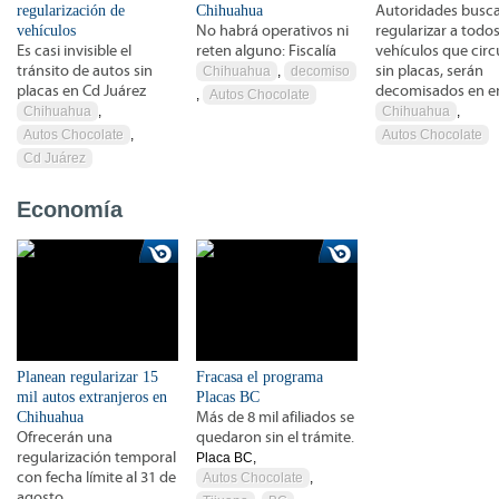
regularización de
Chihuahua
Autoridades busc
vehículos
No habrá operativos ni
regularizar a todos
Es casi invisible el
reten alguno: Fiscalía
vehículos que circ
tránsito de autos sin
sin placas, serán
Chihuahua
,
decomiso
placas en Cd Juárez
decomisados en e
,
Autos Chocolate
Chihuahua
,
Chihuahua
,
Autos Chocolate
,
Autos Chocolate
Cd Juárez
Economía
Planean regularizar 15
Fracasa el programa
mil autos extranjeros en
Placas BC
Chihuahua
Más de 8 mil afiliados se
Ofrecerán una
quedaron sin el trámite.
regularización temporal
Placa BC,
con fecha límite al 31 de
Autos Chocolate
,
agosto