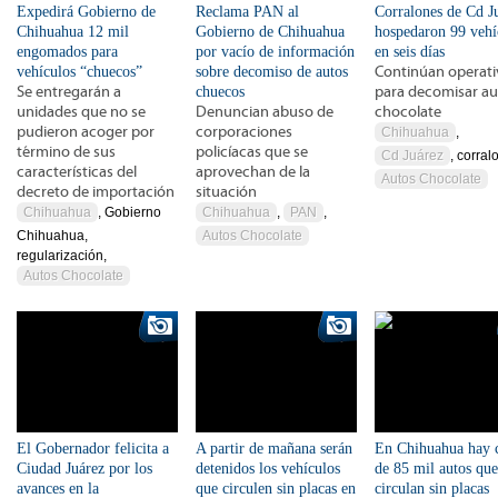
Expedirá Gobierno de
Reclama PAN al
Corralones de Cd J
Chihuahua 12 mil
Gobierno de Chihuahua
hospedaron 99 vehí
engomados para
por vacío de información
en seis días
vehículos “chuecos”
sobre decomiso de autos
Continúan operati
Se entregarán a
chuecos
para decomisar au
unidades que no se
Denuncian abuso de
chocolate
pudieron acoger por
corporaciones
Chihuahua
,
término de sus
policíacas que se
Cd Juárez
, corral
características del
aprovechan de la
Autos Chocolate
decreto de importación
situación
Chihuahua
, Gobierno
Chihuahua
,
PAN
,
Chihuahua,
Autos Chocolate
regularización,
Autos Chocolate
El Gobernador felicita a
A partir de mañana serán
En Chihuahua hay 
Ciudad Juárez por los
detenidos los vehículos
de 85 mil autos que
avances en la
que circulen sin placas en
circulan sin placas