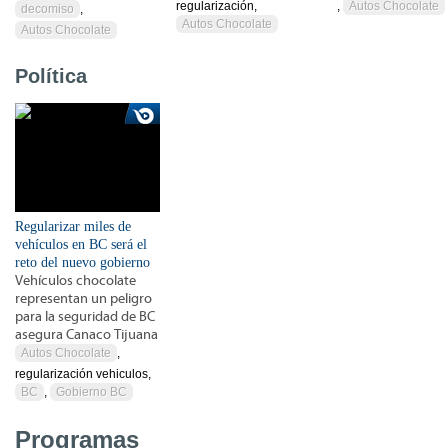
regularización,
,
Autos Chocolate
decomiso
,
Autos Chocolate
Autos Chocolate
Política
Regularizar miles de
vehículos en BC será el
reto del nuevo gobierno
Vehículos chocolate
representan un peligro
para la seguridad de BC
asegura Canaco Tijuana
Autos Chocolate
,
regularización vehiculos,
BC
,
Gobierno BC
Programas