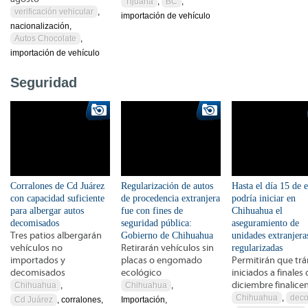
Tijuana
,
BC
,
verificación vehicular
,
importación de vehículo
nacionalización,
Autos Chocolate
,
importación de vehículo
Seguridad
Corralones de Cd Juárez
Regularización de autos
Hasta el día 15 de 
con capacidad suficiente
de procedencia extranjera
podría iniciar en
para albergar autos
fue con fines de
Chihuahua el
decomisados
seguridad pública:
aseguramiento de
Tres patios albergarán
Gobierno de Chihuahua
unidades extranjera
vehículos no
Retirarán vehículos sin
regularizadas
importados y
placas o engomado
Permitirán que tr
decomisados
ecológico
iniciados a finales 
diciembre finalice
Chihuahua
,
Chihuahua
,
Chihuahua
,
dec
Cd Juárez
, corralones,
Importación,