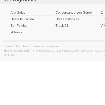
A tu Salud
Conversando con Genel
En
Hasta la Cocina
Hola Californias
Lu
Ser Político
Track 21
V 
st.News
stmedia © 2014. Todos los derechos reservados.
Síntesis Comunicación - Av. Universidad 2A, Parque Industrial Internacional de Tijuana,
Tel. | Fax