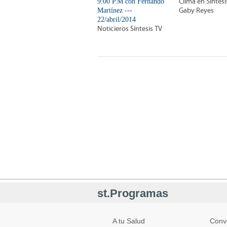
9:00 P.M con Fernando
Clima en Síntes
Martínez ---
Gaby Reyes
22/abril/2014
Noticieros Síntesis TV
st.Programas
A tu Salud
Conv