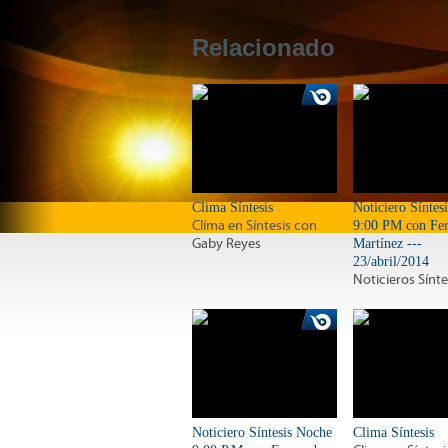
Relacionado
Clima Síntesis
Noticiero Síntes
Clíma en Síntesis con
9:00 PM con Fe
Gaby Reyes
Martínez ---
23/abril/2014
Noticieros Sínte
Noticiero Síntesis Noche
Clima Síntesis