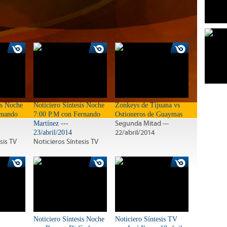
is Noche
Noticiero Síntesis Noche
Zonkeys de Tijuana vs
rnando
7:00 P.M con Fernando
Ostioneros de Guaymas
Martínez ---
Segunda Mitad ---
23/abril/2014
22/abril/2014
sis TV
Noticieros Síntesis TV
Noticiero Síntesis Noche
Noticiero Síntesis TV