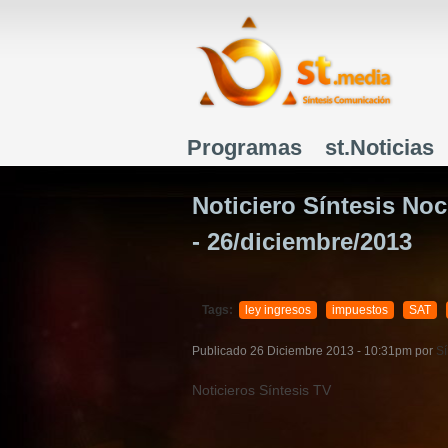
Programas
st.Noticias
Menú principal
Noticiero Síntesis No
- 26/diciembre/2013
Tags:
ley ingresos
impuestos
SAT
Publicado
26 Diciembre 2013 - 10:31pm
por
Sí
Noticieros Síntesis TV