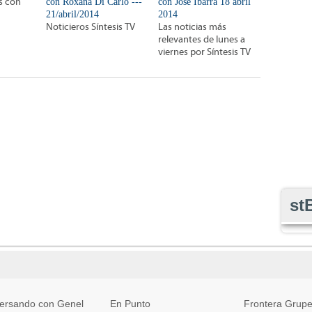
is con
con Roxana Di Carlo ---
con José Ibarra 18 abril
21/abril/2014
2014
Noticieros Síntesis TV
Las noticias más
relevantes de lunes a
viernes por Síntesis TV
st
ersando con Genel
En Punto
Frontera Grupe