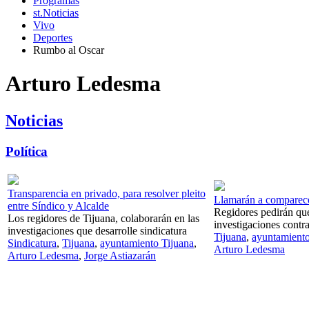
Programas
st.Noticias
Vivo
Deportes
Rumbo al Oscar
Arturo Ledesma
Noticias
Política
Transparencia en privado, para resolver pleito
Llamarán a comparece
entre Síndico y Alcalde
Regidores pedirán que
Los regidores de Tijuana, colaborarán en las
investigaciones contr
investigaciones que desarrolle sindicatura
Tijuana
,
ayuntamiento
Sindicatura
,
Tijuana
,
ayuntamiento Tijuana
,
Arturo Ledesma
Arturo Ledesma
,
Jorge Astiazarán