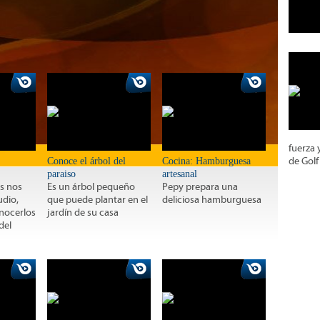
fuerza 
Conoce el árbol del
Cocina: Hamburguesa
de Golf
paraiso
artesanal
s nos
Es un árbol pequeño
Pepy prepara una
udio,
que puede plantar en el
deliciosa hamburguesa
nocerlos
jardín de su casa
del