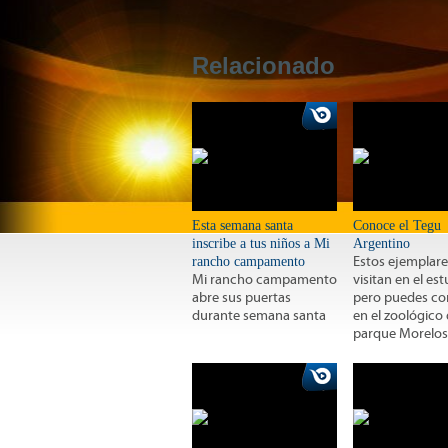
Relacionado
Esta semana santa
Conoce el Tegu
inscribe a tus niños a Mi
Argentino
rancho campamento
Estos ejemplare
Mi rancho campamento
visitan en el est
abre sus puertas
pero puedes co
durante semana santa
en el zoológico 
parque Morelos