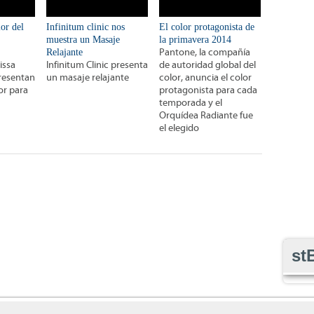
or del
Infinitum clinic nos
El color protagonista de
muestra un Masaje
la primavera 2014
Relajante
Pantone, la compañía
issa
Infinitum Clinic presenta
de autoridad global del
resentan
un masaje relajante
color, anuncia el color
or para
protagonista para cada
temporada y el
Orquídea Radiante fue
el elegido
st