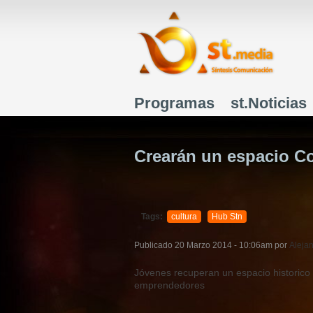
Programas
st.Noticias
Menú principal
Crearán un espacio C
Tags:
cultura
Hub Stn
Publicado
20 Marzo 2014 - 10:06am
por
Alejan
Jóvenes recuperan un espacio historico 
emprendedores