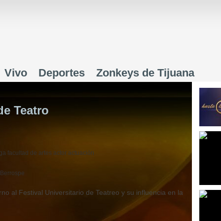
Jump to navigation
Vivo
Deportes
Zonkeys de Tijuana
de Teatro
ega
facultad de artes
actor
actuación
 Berrospe
no al Festival Universitario de Teatreo y su influencia en la