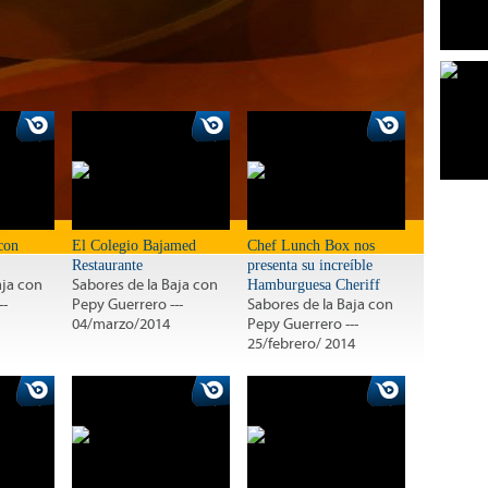
con
El Colegio Bajamed
Chef Lunch Box nos
Restaurante
presenta su increíble
aja con
Sabores de la Baja con
Hamburguesa Cheriff
--
Pepy Guerrero ---
Sabores de la Baja con
04/marzo/2014
Pepy Guerrero ---
25/febrero/ 2014