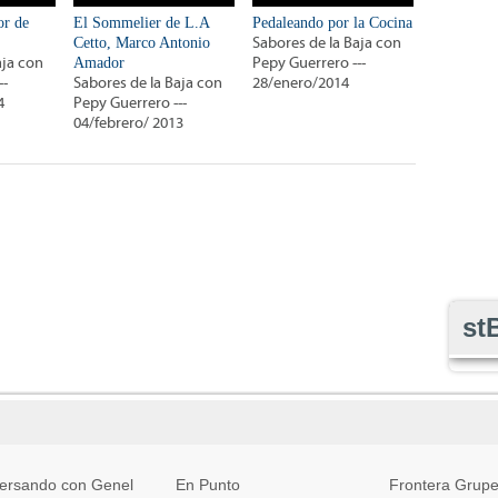
or de
El Sommelier de L.A
Pedaleando por la Cocina
Cetto, Marco Antonio
Sabores de la Baja con
aja con
Amador
Pepy Guerrero ---
--
Sabores de la Baja con
28/enero/2014
4
Pepy Guerrero ---
04/febrero/ 2013
st
ersando con Genel
En Punto
Frontera Grupe