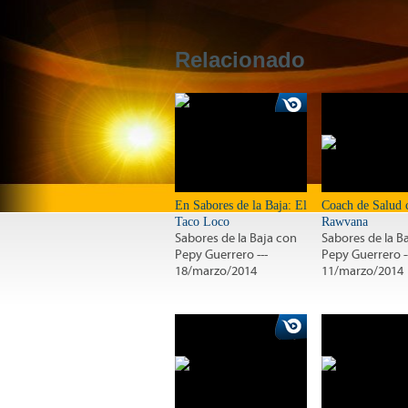
Relacionado
En Sabores de la Baja: El
Coach de Salud 
Taco Loco
Rawvana
Sabores de la Baja con
Sabores de la B
Pepy Guerrero ---
Pepy Guerrero -
18/marzo/2014
11/marzo/2014