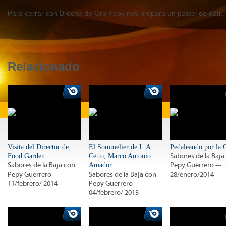
Para cerrar con Broche de Oro Pepy nos prepara un pastel de dátil.
Relacionado
Visita del Director de
El Sommelier de L.A
Pedaleando por la 
Food Garden
Cetto, Marco Antonio
Sabores de la Baja
Sabores de la Baja con
Amador
Pepy Guerrero ---
Pepy Guerrero ---
Sabores de la Baja con
28/enero/2014
11/febrero/ 2014
Pepy Guerrero ---
04/febrero/ 2013