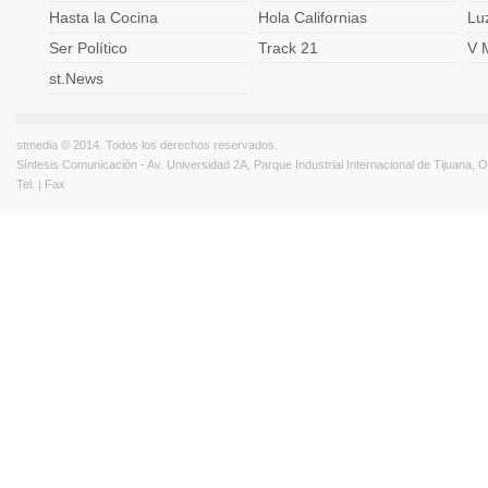
Hasta la Cocina
Hola Californias
Lu
Ser Político
Track 21
V 
st.News
stmedia © 2014. Todos los derechos reservados.
Síntesis Comunicación - Av. Universidad 2A, Parque Industrial Internacional de Tijuana,
Tel. | Fax