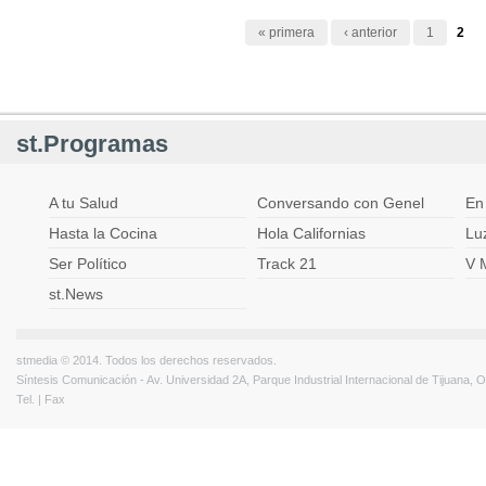
Páginas
« primera
‹ anterior
1
2
st.Programas
A tu Salud
Conversando con Genel
En
Hasta la Cocina
Hola Californias
Lu
Ser Político
Track 21
V 
st.News
stmedia © 2014. Todos los derechos reservados.
Síntesis Comunicación - Av. Universidad 2A, Parque Industrial Internacional de Tijuana,
Tel. | Fax