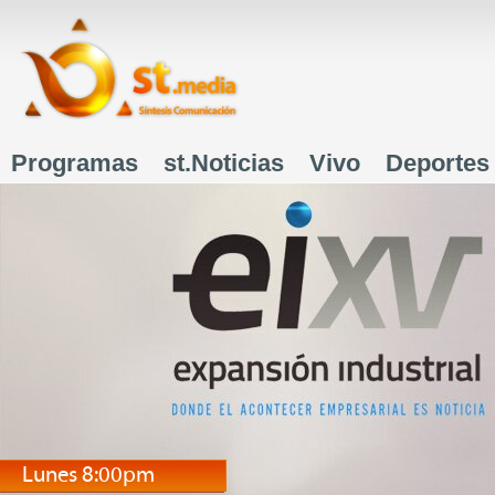
J
Programas
st.Noticias
Vivo
Deportes
Menú principal
Lunes 8:00pm