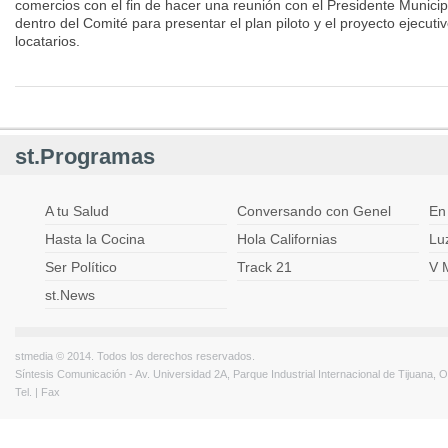
comercios con el fin de hacer una reunión con el Presidente Municipa
dentro del Comité para presentar el plan piloto y el proyecto ejecut
locatarios.
st.Programas
A tu Salud
Conversando con Genel
En
Hasta la Cocina
Hola Californias
Lu
Ser Político
Track 21
V 
st.News
stmedia © 2014. Todos los derechos reservados.
Síntesis Comunicación - Av. Universidad 2A, Parque Industrial Internacional de Tijuana,
Tel. | Fax