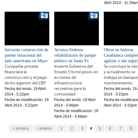
Abril 2014 - 11:29a
Iniciarán construcción de
Arranca Sedesoe
Obras en bulevar
puente binacional del
rehabilitación de parque
Casablanca cumple
lado americano en Mayo
público en Santa Fe
agilizar y dar segur
Compañía privada
Invierte Gobierno del
Se concluyó la obra
financiará la
Estado 516 mil pesos en
y actualmente se
construcción y el pago
acciones de
trabaja en banque
de los agentes del CBP
infraestructura
mantenimiento
recreativa para la
Fecha del envío:
19 Abril
Fecha del envío:
19 
comunidad
2014 - 5:22pm
2014 - 3:15pm
Fecha de modificación:
19
Fecha del envío:
19 Abril
Fecha de modificaci
Abril 2014 - 5:22pm
2014 - 3:46pm
Abril 2014 - 3:15pm
Fecha de modificación:
19
Abril 2014 - 3:46pm
Páginas
« primera
‹ anterior
1
2
3
4
5
6
7
8