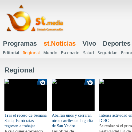
J
Programas
st.Noticias
Vivo
Deportes
Menú principal
Editorial
Regional
Mundo
Escenario
Salud
Seguridad
Econ
Menú principal
Regional
Tras el receso de Semana
Abrirán unos y cerrarán
Intensa actividad en
Santa, Burócratas
otros carriles en la garita
ICBC
regresan a trabajar
de San Ysidro
Se realizará el pri
A cualquier empleado
Las obras de
Festival del Día de 