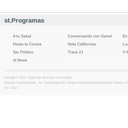
st.Programas
A tu Salud
Conversando con Genel
En
Hasta la Cocina
Hola Californias
Lu
Ser Político
Track 21
V 
st.News
stmedia © 2014. Todos los derechos reservados.
Síntesis Comunicación - Av. Universidad 2A, Parque Industrial Internacional de Tijuana,
Tel. | Fax