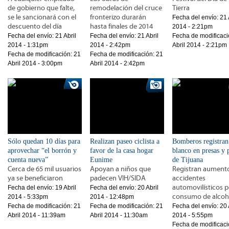
de gobierno que falte,
remodelación del cruce
Tierra
se le sancionará con el
fronterizo durarán
Fecha del envío:
21 
descuento del día
hasta finales de 2014
2014 - 2:21pm
Fecha del envío:
21 Abril
Fecha del envío:
21 Abril
Fecha de modificaci
2014 - 1:31pm
2014 - 2:42pm
Abril 2014 - 2:21pm
Fecha de modificación:
21
Fecha de modificación:
21
Abril 2014 - 3:00pm
Abril 2014 - 2:42pm
Sólo quedan 10 días para
Realizan paseo ciclista a
Bomberos registran
aprovechar “el borrón y
favor de la casa hogar
blanco en presas y 
cuenta nueva”
Eunime
de Tijuana
Cerca de 65 mil usuarios
Apoyan a niños que
Registran aument
ya se beneficiaron
padecen VIH/SIDA
accidentes
automovilísticos p
Fecha del envío:
19 Abril
Fecha del envío:
20 Abril
consumo de alcoh
2014 - 5:33pm
2014 - 12:48pm
Fecha de modificación:
21
Fecha de modificación:
21
Fecha del envío:
20 
Abril 2014 - 11:39am
Abril 2014 - 11:30am
2014 - 5:55pm
Fecha de modificaci