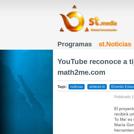
Programas
st.Noticias
Menú principal
YouTube reconoce a ti
math2me.com
Tags:
noticias
sintesis tv
Ernesto Esla
Publicado
1
El proyec
recibirá 
To Me’ es 
María Gon
herramien