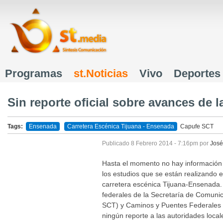
J
Programas
st.Noticias
Vivo
Deportes
Menú principal
Sin reporte oficial sobre avances de 
Tags:
Ensenada
Carretera Escénica Tijuana - Ensenada
Capufe
SCT
Publicado
8 Febrero 2014 - 7:16pm
por
José
Hasta el momento no hay información o
los estudios que se están realizando e
carretera escénica Tijuana-Ensenada.
federales de la Secretaría de Comunic
SCT) y Caminos y Puentes Federales
ningún reporte a las autoridades local