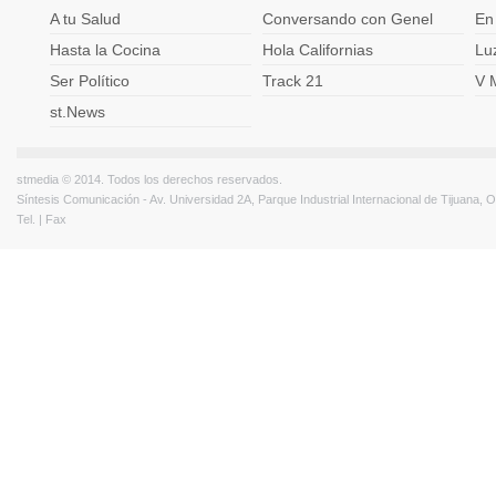
A tu Salud
Conversando con Genel
En
Hasta la Cocina
Hola Californias
Lu
Ser Político
Track 21
V 
st.News
stmedia © 2014. Todos los derechos reservados.
Síntesis Comunicación - Av. Universidad 2A, Parque Industrial Internacional de Tijuana,
Tel. | Fax