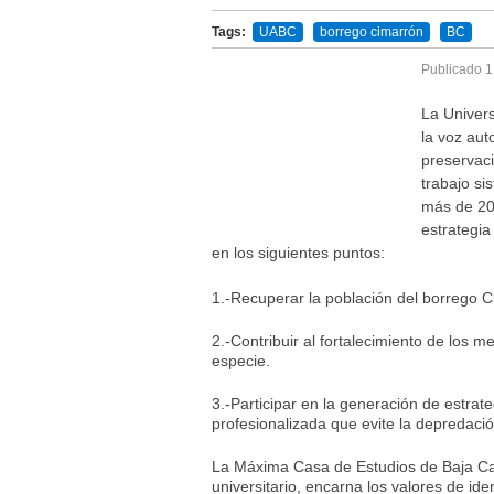
Tags:
UABC
borrego cimarrón
BC
Publicado
1
La Univer
la voz aut
preservaci
trabajo s
más de 20
estrategia
en los siguientes puntos:
1.-Recuperar la población del borrego C
2.-Contribuir al fortalecimiento de los 
especie.
3.-Participar en la generación de estrate
profesionalizada que evite la depredaci
La Máxima Casa de Estudios de Baja Cal
universitario, encarna los valores de i