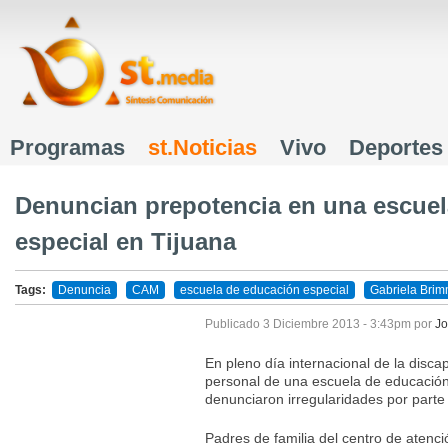
J
Programas
st.Noticias
Vivo
Deportes
Menú principal
Denuncian prepotencia en una escuel
especial en Tijuana
Tags:
Denuncia
CAM
escuela de educación especial
Gabriela Brim
Publicado
3 Diciembre 2013 - 3:43pm
por
Jo
En pleno día internacional de la disca
personal de una escuela de educación
denunciaron irregularidades por parte 
Padres de familia del centro de atenc