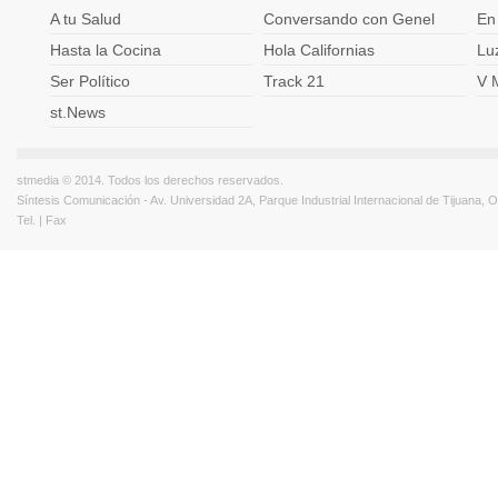
A tu Salud
Conversando con Genel
En
Hasta la Cocina
Hola Californias
Lu
Ser Político
Track 21
V 
st.News
stmedia © 2014. Todos los derechos reservados.
Síntesis Comunicación - Av. Universidad 2A, Parque Industrial Internacional de Tijuana,
Tel. | Fax