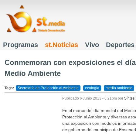
J
Programas
st.Noticias
Vivo
Deportes
Menú principal
Conmemoran con exposiciones el día
Medio Ambiente
Tags:
Secretaría de Protección al Ambiente
ecologia
medio ambiente
Publicado
6 Junio 2013 - 6:21pm
por
Síntesi
En el marco del día mundial del Medio
Protección al Ambiente y diversas aso
una exposición con módulos informativ
de gobierno del municipio de Ensena