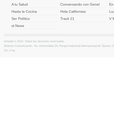
A tu Salud
Conversando con Genel
En
Hasta la Cocina
Hola Californias
Lu
Ser Político
Track 21
V 
st.News
stmedia © 2014. Todos los derechos reservados.
Síntesis Comunicación - Av. Universidad 2A, Parque Industrial Internacional de Tijuana,
Tel. | Fax