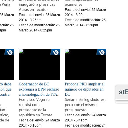
ue Peña
inauguró la presa Las
exámenes
Auras en Tecate
Fecha del envío:
25 Marzo
25 Marzo
Fecha del envío:
25 Marzo
2014 - 8:20pm
2014 - 8:25pm
Fecha de modificación:
25
ación:
25
Fecha de modificación:
25
Marzo 2014 - 8:20pm
34pm
Marzo 2014 - 8:25pm
co debe
Gobernador de BC
Propone PRD ampliar el
sión que
expresará a EPN rechazo
número de diputados en
st
contra
a homologación de IVA.
BC
Francisco Vega se
Serían más legisladores,
de
reunirá con el
pero con el mismo
ían
presidente de la
presupuesto
ficio,
república en Tecate
Fecha del envío:
24 Marzo
lde de
Fecha del envío:
24 Marzo
2014 - 5:41pm
2014 - 6:10pm
Fecha de modificación:
24