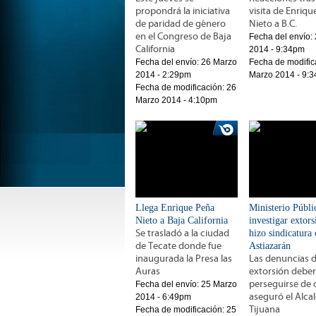
propondrá la iniciativa
visita de Enriq
de paridad de género
Nieto a B.C.
en el Congreso de Baja
Fecha del envío:
California
2014 - 9:34pm
Fecha del envío:
26 Marzo
Fecha de modific
2014 - 2:29pm
Marzo 2014 - 9:
Fecha de modificación:
26
Marzo 2014 - 4:10pm
Llega Enrique Peña
Ministerio Públi
Nieto a Baja California
investigar extor
Se trasladó a la ciudad
hizo sindicatura 
de Tecate donde fue
Astiazarán
inaugurada la Presa las
Las denuncias 
Auras
extorsión deber
perseguirse de o
Fecha del envío:
25 Marzo
aseguró el Alca
2014 - 6:49pm
Tijuana
Fecha de modificación:
25