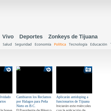
Jump to navigation
Vivo
Deportes
Zonkeys de Tijuana
Salud
Seguridad
Economía
Política
Tecnología
Educación
olvidado
Cambiaron los Reclamos
Aplicarán antidoping a
arios
por Halagos para Peña
funcionarios de Tijuana
Nieto en B.C.
Iniciarán este miércoles
 la breve
El Presidente de México
con la aplicación de