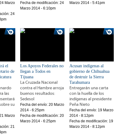
24 Marzo
Fecha de modificación:
24
Marzo 2014 - 5:41pm
Marzo 2014 - 6:10pm
ación:
24
18pm
rá el
Los Apoyos Federales no
Acusan indígenas al
etario de
llegan a Todos en
gobierno de Chihuahua
icatura
Tijuana
de destruir la Sierra
La Cruzada Nacional
Tarahumara
ernardo
contra el Hambre arroja
Entregarán una carta
ra las
buenos resultados:
con la huella de los
esentará
Sedesol
indígenas al presidente
 sobre su
Peña Nieto
Fecha del envío:
20 Marzo
2014 - 6:25pm
Fecha del envío:
19 Marzo
21 Marzo
Fecha de modificación:
20
2014 - 8:12pm
Marzo 2014 - 6:25pm
Fecha de modificación:
19
ación:
21
Marzo 2014 - 8:12pm
29pm