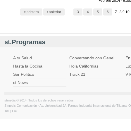
Febrero 2014 - 9:3
Páginas
« primera
‹ anterior
…
3
4
5
6
7
8
9
10
st.Programas
A tu Salud
Conversando con Genel
En
Hasta la Cocina
Hola Californias
Lu
Ser Político
Track 21
V 
st.News
stmedia © 2014. Todos los derechos reservados.
Síntesis Comunicación - Av. Universidad 2A, Parque Industrial Internacional de Tijuana,
Tel. | Fax