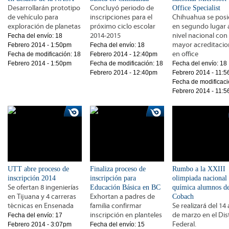
Desarrollarán prototipo
Concluyó periodo de
Office Specialist
de vehículo para
inscripciones para el
Chihuahua se posi
exploración de planetas
próximo ciclo escolar
en segundo lugar 
2014-2015
nivel nacional con
Fecha del envío:
18
mayor acreditacio
Febrero 2014 - 1:50pm
Fecha del envío:
18
en office
Fecha de modificación:
18
Febrero 2014 - 12:40pm
Febrero 2014 - 1:50pm
Fecha de modificación:
18
Fecha del envío:
18
Febrero 2014 - 12:40pm
Febrero 2014 - 11:
Fecha de modificaci
Febrero 2014 - 11:
UTT abre proceso de
Finaliza proceso de
Rumbo a la XXIII
inscripción 2014
inscripción para
olimpiada nacional
Se ofertan 8 ingenierías
Educación Básica en BC
química alumnos d
en Tijuana y 4 carreras
Exhortan a padres de
Cobach
técnicas en Ensenada
familia confirmar
Se realizará del 14 
inscripción en planteles
de marzo en el Dis
Fecha del envío:
17
Federal.
Febrero 2014 - 3:07pm
Fecha del envío:
15