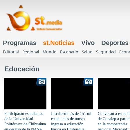
J
Programas
st.Noticias
Vivo
Deportes
Menú principal
Editorial
Regional
Mundo
Escenario
Salud
Seguridad
Econ
Menú principal
Educación
Participarán estudiantes
Inscriben más de 151 mil
Convocan a estudia
de la Universidad
estudiantes de nuevo
de Conalep a partic
Politécnica de Chihuahua
ingreso a educación
en la competencia
en desafío de la NASA
básica en Chihuahua
nacional Microsoft