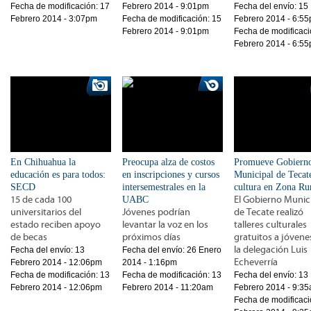
Fecha de modificación:
17
Febrero 2014 - 9:01pm
Fecha del envío:
15
Febrero 2014 - 3:07pm
Fecha de modificación:
15
Febrero 2014 - 6:5
Febrero 2014 - 9:01pm
Fecha de modificaci
Febrero 2014 - 6:5
En Chihuahua la
Preocupa alza de costos
Promueve Gobiern
educación es para todos:
en inscripciones y cursos
Municipal de Tecat
SECD
intersemestrales en la
cultura en Zona Ru
15 de cada 100
UABC
El Gobierno Munic
universitarios del
Jóvenes podrían
de Tecate realizó
estado reciben apoyo
levantar la voz en los
talleres culturales
de becas
próximos días
gratuitos a jóvene
la delegación Luis
Fecha del envío:
13
Fecha del envío:
26 Enero
Echeverría
Febrero 2014 - 12:06pm
2014 - 1:16pm
Fecha de modificación:
13
Fecha de modificación:
13
Fecha del envío:
13
Febrero 2014 - 12:06pm
Febrero 2014 - 11:20am
Febrero 2014 - 9:3
Fecha de modificaci