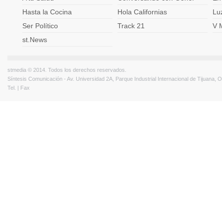
Hasta la Cocina
Hola Californias
Lu
Ser Político
Track 21
V 
st.News
stmedia © 2014. Todos los derechos reservados.
Síntesis Comunicación - Av. Universidad 2A, Parque Industrial Internacional de Tijuana,
Tel. | Fax