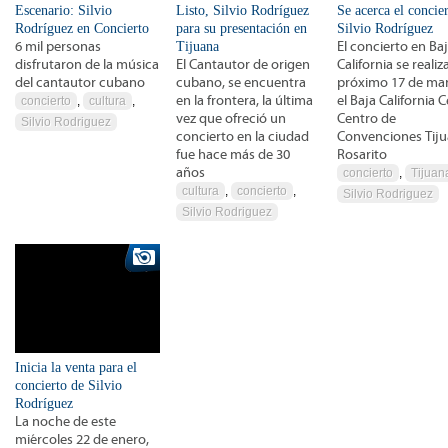
Escenario: Silvio
Listo, Silvio Rodríguez
Se acerca el concie
Rodríguez en Concierto
para su presentación en
Silvio Rodríguez
6 mil personas
Tijuana
El concierto en Ba
disfrutaron de la música
El Cantautor de origen
California se realiz
del cantautor cubano
cubano, se encuentra
próximo 17 de ma
en la frontera, la última
el Baja California 
concierto
,
cultura
,
vez que ofreció un
Centro de
Silvio Rodriguez
concierto en la ciudad
Convenciones Tiju
fue hace más de 30
Rosarito
años
concierto
,
Tijuan
cultura
,
concierto
,
Silvio Rodriguez
Silvio Rodriguez
Inicia la venta para el
concierto de Silvio
Rodríguez
La noche de este
miércoles 22 de enero,