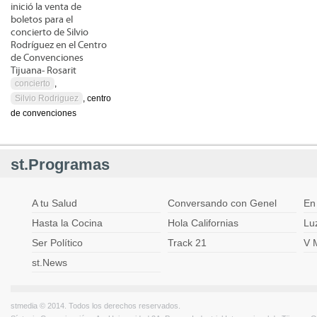
inició la venta de
boletos para el
concierto de Silvio
Rodríguez en el Centro
de Convenciones
Tijuana- Rosarit
concierto
,
Silvio Rodriguez
, centro
de convenciones
st.Programas
A tu Salud
Conversando con Genel
En
Hasta la Cocina
Hola Californias
Lu
Ser Político
Track 21
V 
st.News
stmedia © 2014. Todos los derechos reservados.