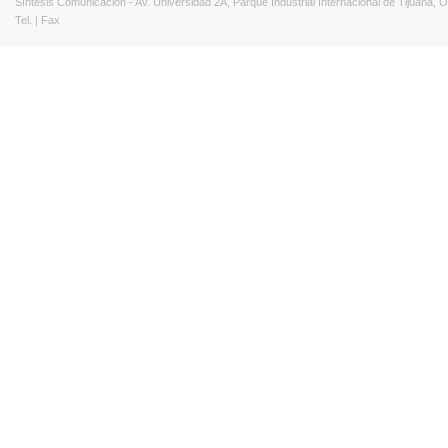
Síntesis Comunicación - Av. Universidad 2A, Parque Industrial Internacional de Tijuana,
Tel. | Fax