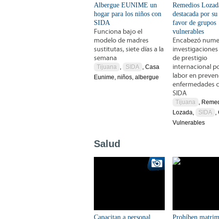
Albergue EUNIME un
Remedios Lozad
hogar para los niños con
destacada por su
SIDA
favor de grupos
Funciona bajo el
vulnerables
modelo de madres
Encabezó nume
sustitutas, siete días a la
investigaciones
semana
de prestigio
internacional p
Tijuana
,
SIDA
, Casa
labor en preven
Eunime, niños, albergue
enfermedades 
SIDA
Tijuana
, Reme
Lozada,
SIDA
,
Vulnerables
Salud
Capacitan a personal
Prohíben matrim