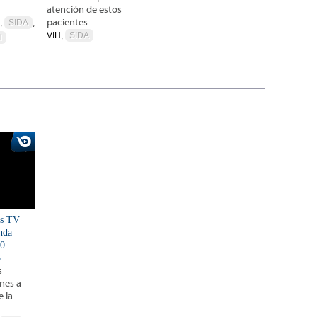
atención de estos
pacientes
H,
SIDA
,
VIH,
SIDA
l
is TV
nda
20
3
s
unes a
e la