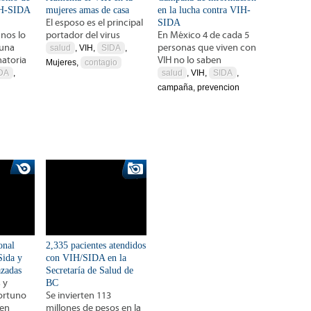
IH-SIDA
mujeres amas de casa
en la lucha contra VIH-
El esposo es el principal
SIDA
nos lo
portador del virus
En México 4 de cada 5
 una
personas que viven con
salud
, VIH,
SIDA
,
natoria
VIH no lo saben
Mujeres,
contagio
DA
,
salud
, VIH,
SIDA
,
campaña, prevencion
onal
2,335 pacientes atendidos
Sida y
con VIH/SIDA en la
azadas
Secretaría de Salud de
 y
BC
ortuno
Se invierten 113
 en
millones de pesos en la