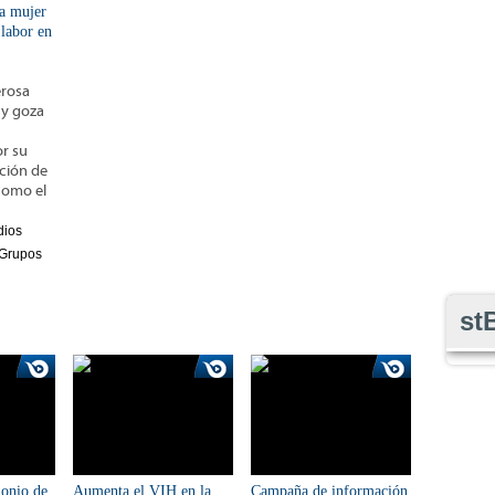
a mujer
 labor en
rosa
 y goza
or su
ción de
como el
dios
 Grupos
st
onio de
Aumenta el VIH en la
Campaña de información