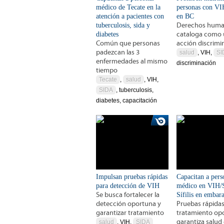
médico de Tecate en la
personas con V
atención a pacientes con
en BC
tuberculosis, sida y
Derechos huma
diabetes
cataloga como
Común que personas
acción discrimi
padezcan las 3
salud
, VIH,
SI
enfermedades al mismo
discriminación
tiempo
Tecate
,
salud
, VIH,
SIDA
, tuberculosis,
diabetes, capacitación
Impulsan pruebas rápidas
Capacitan a pers
para detección de VIH
médico en VIH/
Se busca fortalecer la
Sífilis en embar
detección oportuna y
Pruebas rápidas
garantizar tratamiento
tratamiento op
garantiza salud
salud
, VIH,
SIDA