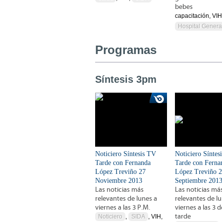
bebes
capacitación, VI
Hospital Genera
Programas
Síntesis 3pm
Noticiero Síntesis TV
Noticiero Síntes
Tarde con Fernanda
Tarde con Ferna
López Treviño 27
López Treviño 
Noviembre 2013
Septiembre 201
Las noticias más
Las noticias má
relevantes de lunes a
relevantes de l
viernes a las 3 P.M.
viernes a las 3 d
tarde
Noticiero
,
SIDA
, VIH,