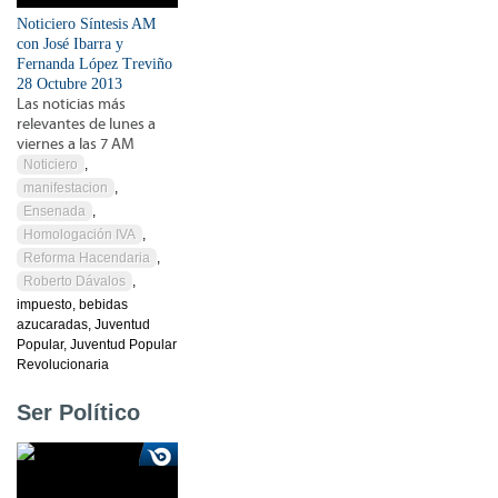
Noticiero Síntesis AM
con José Ibarra y
Fernanda López Treviño
28 Octubre 2013
Las noticias más
relevantes de lunes a
viernes a las 7 AM
Noticiero
,
manifestacion
,
Ensenada
,
Homologación IVA
,
Reforma Hacendaria
,
Roberto Dávalos
,
impuesto, bebidas
azucaradas, Juventud
Popular, Juventud Popular
Revolucionaria
Ser Político