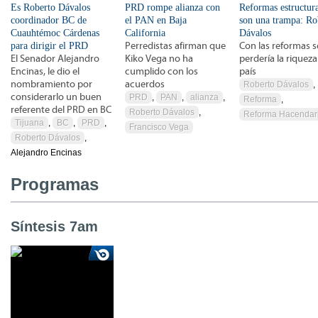
Es Roberto Dávalos
PRD rompe alianza con
Reformas estructura
coordinador BC de
el PAN en Baja
son una trampa: Ro
Cuauhtémoc Cárdenas
California
Dávalos
para dirigir el PRD
Perredistas afirman que
Con las reformas s
El Senador Alejandro
Kiko Vega no ha
perdería la riqueza
Encinas, le dio el
cumplido con los
país
nombramiento por
acuerdos
Roberto Dávalos
,
considerarlo un buen
PRD
,
PAN
,
alianza
,
Reforma
,
referente del PRD en BC
Roberto Dávalos
,
Reforma Hacendar
Tijuana
,
BC
,
PRD
,
Francisco Vega
Roberto Dávalos
,
Alejandro Encinas
Programas
Síntesis 7am