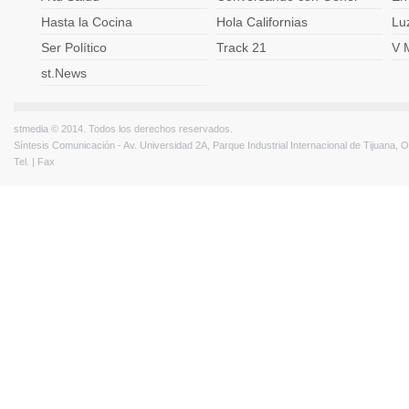
Hasta la Cocina
Hola Californias
Lu
Ser Político
Track 21
V 
st.News
stmedia © 2014. Todos los derechos reservados.
Síntesis Comunicación - Av. Universidad 2A, Parque Industrial Internacional de Tijuana,
Tel. | Fax