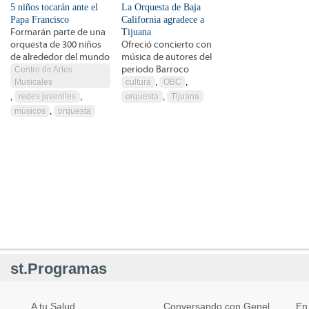
5 niños tocarán ante el
La Orquesta de Baja
Papa Francisco
California agradece a
Formarán parte de una
Tijuana
orquesta de 300 niños
Ofreció concierto con
de alrededor del mundo
música de autores del
periodo Barroco
Centro de Artes
Musicales
cultura
,
OBC
,
,
redes juveniles
,
orquesta
,
Tijuana
músicos
,
orquesta
st.Programas
A tu Salud
Conversando con Genel
En